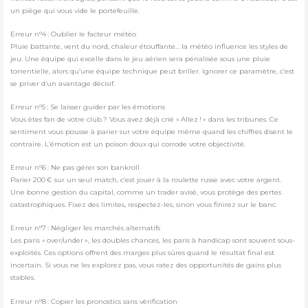
un piège qui vous vide le portefeuille.
Erreur n°4 : Oublier le facteur météo
Pluie battante, vent du nord, chaleur étouffante… la météo influence les styles de
jeu. Une équipe qui excelle dans le jeu aérien sera pénalisée sous une pluie
torrentielle, alors qu’une équipe technique peut briller. Ignorer ce paramètre, c’est
se priver d’un avantage décisif.
Erreur n°5 : Se laisser guider par les émotions
Vous êtes fan de votre club ? Vous avez déjà crié « Allez ! » dans les tribunes. Ce
sentiment vous pousse à parier sur votre équipe même quand les chiffres disent le
contraire. L’émotion est un poison doux qui corrode votre objectivité.
Erreur n°6 : Ne pas gérer son bankroll
Parier 200 € sur un seul match, c’est jouer à la roulette russe avec votre argent.
Une bonne gestion du capital, comme un trader avisé, vous protège des pertes
catastrophiques. Fixez des limites, respectez-les, sinon vous finirez sur le banc.
Erreur n°7 : Négliger les marchés alternatifs
Les paris « over/under », les doubles chances, les paris à handicap sont souvent sous-
exploités. Ces options offrent des marges plus sûres quand le résultat final est
incertain. Si vous ne les explorez pas, vous ratez des opportunités de gains plus
stables.
Erreur n°8 : Copier les pronostics sans vérification