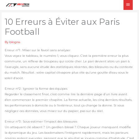
Skip
Main
to
Men
content
10 Erreurs à Éviter aux Paris
Football
By
blogrss
Erreur n°1 : Miser sur le favori sans analyser
Vous voyez le tableau, le numéro 1, vous cliquez. C’est la première erreur la plus
commune, un réflexe de troupeau qui coûte cher. Le pari devient alors un pari à
l’aveugle, sans aucune étude des statistiques récentes, des blessures ou du contexte
du match. Résultat : votre capital s’évapore plus vite qu’une goutte d’eau sous le
soleil d’août.
Erreur n°2 : Ignorer la forme des équipes
Regarder le classement final, c’est comme lire la dernière page d’un livre avant
d’en commencer le premier chapitre. La forme actuelle, les cinq derniers résultats,
les performances à domicile ou à l’extérieur, tout ça change la donne. Si vous
négligez ces données, vous misez sur du papier, pas sur du réel.
Erreur n°3 : Sous-estimer l’impact des blessures
Un attaquant clé absent ? Un gardien blessé ? Chaque joueur manquant modifie
la dynamique du jeu. Les bookmakers l’intègrent rapidement, mais les parieurs
novices restent aveugles, pensant que le résultat se jouera comme d’habitude. C’est