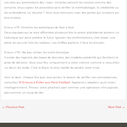
Les sites qui promettent des « tips » miracles attirent les novices comme des
aimants. Vous copiez les pronostics sans vérifier la méthodologie, la crédibilité ou
les antécédents. Le résultat ? Vous vous retrouvez avec des pertes qui auraient pu
être évitées.
Erreur n°9 : Omettre les statistiques de face à face
Deux équipes qui se sont affrontées plusieurs fois la saison précédente portent un
historique qui peut prédire le futur. Ignorer ces confrontations, c’est laisser une
pièce du puzzle hors du tableau. Les chiffres parlent, il faut les écouter.
Erreur n°10 : Ne pas utiliser les outils d’analyse
Il existe des logiciels, des bases de données, des modèles prédictifs qui facilitent la
prise de décision. Vous vous fiez uniquement à votre instinct, comme si vous étiez
un devin du stade. C’est la façon la plus rapide de perdre votre mise.
Voici le deal : chaque fois que vous sentez le besoin de vérifier vos connaissances,
consultez
10 Erreurs à Éviter aux Paris Football
. Apprenez, adaptez, puis misez
intelligemment. Prenez votre prochain pari comme une opération chirurgicale,
pas comme un coup de dés.
←
Previous Post
Next Post
→