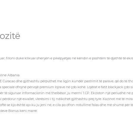
ozitë
ar, filloni duke klikuar shenjën e pikëpyetjes në këndin e poshtëm të djathtë të ekra
nline Albania
E Curacao dhe gjithashtu përputhet me ligjin kundër pastrimit të parave, që do të th
 speciale ofrojnë përvojë premium lojrave në çdo kohë. Lojërat e fatit blackjack çdo s
 për të siguruar informacionin më thelbësor, ju merrni 1 CP. Ekziston një periudhë në p
i përdorur një ewallet, vlerësimi i tij ndikohet gjithashtu prej tyre. Kazinot më të 
ë se kjo është ajo ku ju jeni në, e cila po ofron rrotullime falas dhe më shumë për të 
mboleve Bonus keni marrë.