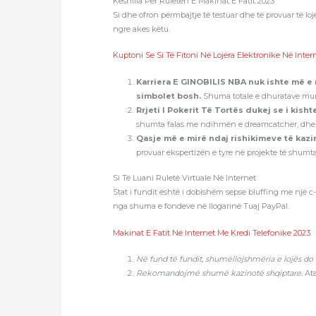
Këshilla Për Ruletën E Makinat E Fatit 2023
Si dhe ofron përmbajtje të testuar dhe të provuar të loj
ngre akes këtu.
Kuptoni Se Si Të Fitoni Në Lojëra Elektronike Në Inter
Karriera E GINOBILIS NBA nuk ishte më e
simbolet bosh.
Shuma totale e dhuratave mund 
Rrjeti I Pokerit Të Tortës dukej se i kis
shumta falas me ndihmën e dreamcatcher, dhe g
Qasje më e mirë ndaj rishikimeve të kazi
provuar ekspertizën e tyre në projekte të shu
Si Të Luani Ruletë Virtuale Në Internet
Stat i fundit është i dobishëm sepse bluffing me një c
nga shuma e fondeve në llogarinë Tuaj PayPal.
Makinat E Fatit Në Internet Me Kredi Telefonike 2023
Në fund të fundit, shumëllojshmëria e lojës do
Rekomandojmë shumë kazinotë shqiptare.
Ata