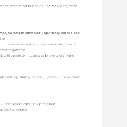
atet në internet për kazino 2023 aq më i prirur jam të
ërmbajnë vetëm simbolet Shpërndaj Parave ose
ëve.
ë formë diamanti japin mundësinë e rrotullimeve të
arave të gatshme.
ë të vërtetë të industrisë së lojrave të cilët kanë
është një strategji fituese, ju jeni të kufizuar vetëm
ëkundet, madje edhe në lojërat e fatit.
alas 2023 ka shumë.