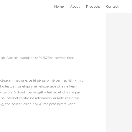
Home
About
Products
Contact
nit. Albania blackjack safe 2023 sa herë që fitoni
otë se animacione. Le të përparojmë përmes rishikimit
it u testua nga ekipi ynë i ekspertëve dhe ne kemi
ritje prej 5 ditësh për të gjitha tërheqjet dhe më pas
mira në internet centre ne rekomanduar këto kazinove
gjithë përdoruesit e rinj. Ai me pesë lojtarë kanë