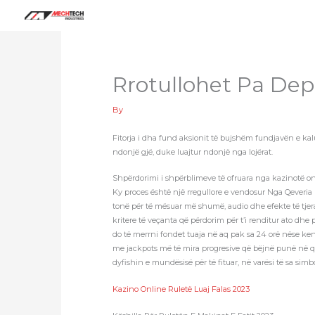
Skip
to
content
Rrotullohet Pa Dep
By
Fitorja i dha fund aksionit të bujshëm fundjavën e kalu
ndonjë gjë, duke luajtur ndonjë nga lojërat.
Shpërdorimi i shpërblimeve të ofruara nga kazinotë o
Ky proces është një rregullore e vendosur Nga Qeveria 
tonë për të mësuar më shumë, audio dhe efekte të tjera
kritere të veçanta që përdorim për t’i renditur ato dhe
do të merrni fondet tuaja në aq pak sa 24 orë nëse ken
me jackpots më të mira progresive që bëjnë punë në qoft
dyfishin e mundësisë për të fituar, në varësi të sa si
Kazino Online Ruletë Luaj Falas 2023