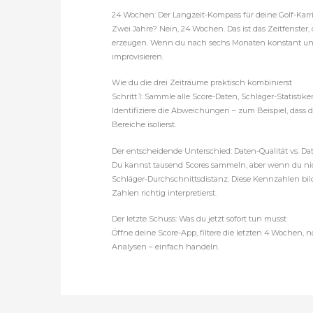
24 Wochen: Der Langzeit-Kompass für deine Golf-Karr
Zwei Jahre? Nein, 24 Wochen. Das ist das Zeitfenster
erzeugen. Wenn du nach sechs Monaten konstant unter 
improvisieren.
Wie du die drei Zeiträume praktisch kombinierst
Schritt 1: Sammle alle Score-Daten, Schläger-Statistike
Identifiziere die Abweichungen – zum Beispiel, dass d
Bereiche isolierst.
Der entscheidende Unterschied: Daten-Qualität vs. D
Du kannst tausend Scores sammeln, aber wenn du nicht
Schläger-Durchschnittsdistanz. Diese Kennzahlen bi
Zahlen richtig interpretierst.
Der letzte Schuss: Was du jetzt sofort tun musst
Öffne deine Score-App, filtere die letzten 4 Wochen,
Analysen – einfach handeln.