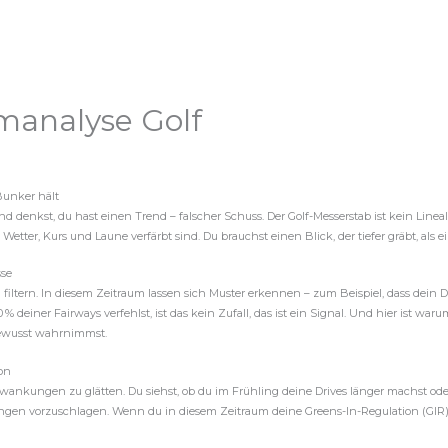
manalyse Golf
Bunker hält
nd denkst, du hast einen Trend – falscher Schuss. Der Golf-Messerstab ist kein Lineal
Wetter, Kurs und Laune verfärbt sind. Du brauchst einen Blick, der tiefer gräbt, als e
sse
tern. In diesem Zeitraum lassen sich Muster erkennen – zum Beispiel, dass dein Dri
0 % deiner Fairways verfehlst, ist das kein Zufall, das ist ein Signal. Und hier ist
bewusst wahrnimmst.
on
kungen zu glätten. Du siehst, ob du im Frühling deine Drives länger machst oder im
ngen vorzuschlagen. Wenn du in diesem Zeitraum deine Greens-In-Regulation (GIR) u