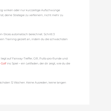
altig wirken oder nur kurzzeitige Aufschwünge
t, deine Strategie zu verfeinern, nicht mehr zu
en-Slices automatisch berechnet. Schritt 3:
 dein Training gezielt an, indem du die schwächsten
iegt auf Fairway-Treffer, GIR, Putts-pro-Runde und
 Golf
ins Spiel – ein Leitfaden, der dir zeigt, wie du die
e nächsten 12 Wochen. Keine Ausreden, keine langen