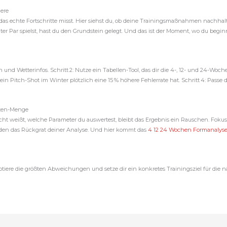
iere
, das echte Fortschritte misst. Hier siehst du, ob deine Trainingsmaßnahmen nachh
Par spielst, hast du den Grundstein gelegt. Und das ist der Moment, wo du beginns
n und Wetterinfos. Schritt 2: Nutze ein Tabellen-Tool, das dir die 4-, 12- und 24-Woch
ein Pitch-Shot im Winter plötzlich eine 15 % höhere Fehlerrate hat. Schritt 4: Passe
aten-Menge
 weißt, welche Parameter du auswertest, bleibt das Ergebnis ein Rauschen. Fokus l
lden das Rückgrat deiner Analyse. Und hier kommt das
4 12 24 Wochen Formanalyse
 notiere die größten Abweichungen und setze dir ein konkretes Trainingsziel für di