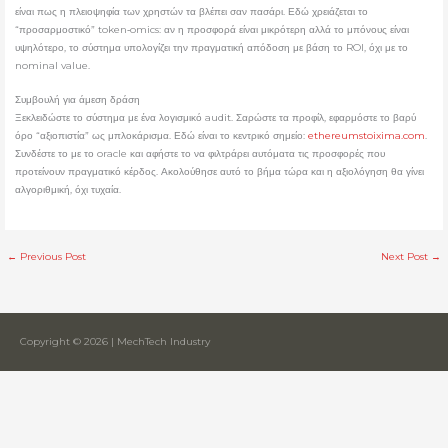
είναι πως η πλειοψηφία των χρηστών τα βλέπει σαν πασάρι. Εδώ χρειάζεται το
“προσαρμοστικό” token‑omics: αν η προσφορά είναι μικρότερη αλλά το μπόνους είναι
υψηλότερο, το σύστημα υπολογίζει την πραγματική απόδοση με βάση το ROI, όχι με το
nominal value.
Συμβουλή για άμεση δράση
Ξεκλειδώστε το σύστημα με ένα λογισμικό audit. Σαρώστε τα προφίλ, εφαρμόστε το βαρύ
όρο “αξιοπιστία” ως μπλοκάρισμα. Εδώ είναι το κεντρικό σημείο:
ethereumstoixima.com
.
Συνδέστε το με το oracle και αφήστε το να φιλτράρει αυτόματα τις προσφορές που
προτείνουν πραγματικό κέρδος. Ακολούθησε αυτό το βήμα τώρα και η αξιολόγηση θα γίνει
αλγοριθμική, όχι τυχαία.
←
Previous Post
Next Post
→
Copyright © 2026 | MechTech Industry