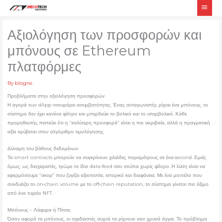
Skip
Main
to
Men
content
Αξιολόγηση των προσφορών και
μπόνους σε Ethereum
πλατφόρμες
By
blogrss
Προβλήματα στην αξιολόγηση προσφορών
Η αγορά των dApp τσουράρει ασυμβατότητες. Ένας ανταγωνιστής ρίχνει ένα μπόνους, το
σύστημα δεν έχει κανένα φίλτρο και μπερδεύει το βολικό και το υπερβολικό. Κάθε
προμηθευτής πιστεύει ότι η “καλύτερη προσφορά” είναι η πιο ακριβαία, αλλά η πραγματική
αξία κρύβεται στον αλγόριθμο τιμολόγησης.
Δύναμη του βάθους δεδομένων
Τα smart contracts μπορούν να συγκρίνουν χιλιάδες παραμέτρους σε ένα‑second. Εμείς
όμως, ως διαχειριστές, τρώμε το ίδιο data‑feed σαν σούπα χωρίς φίλτρο. Η λύση είναι να
εφαρμόσουμε “σκορ” που ζυγίζει αξιοπιστία, ιστορικό και διαφάνεια. Με ένα μοντέλο που
συνδυάζει το on‑chain volume με το off‑chain reputation, το σύστημα γίνεται πιο άξιμο
από ένα τυχαίο NFT.
Μπόνους – Λάφυρα ή Πίτσα;
Όσον αφορά τα μπόνους, οι σχεδιαστές συχνά τα ρίχνουν σαν χρυσά άγγια. Το πρόβλημα