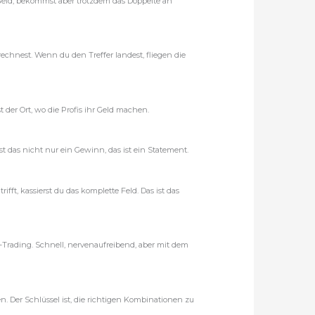
t Geld, bekommst aber trotzdem das Doppelte an
echnest. Wenn du den Treffer landest, fliegen die
ist der Ort, wo die Profis ihr Geld machen.
t das nicht nur ein Gewinn, das ist ein Statement.
fft, kassierst du das komplette Feld. Das ist das
y-Trading. Schnell, nervenaufreibend, aber mit dem
 Der Schlüssel ist, die richtigen Kombinationen zu