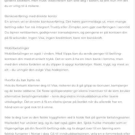
sjeldent blokkert. Men husk: volatiliteten kan bite deg i baken, så sett kun inn det
du er villig til å risikere.
Bankoverføring med direkte konto
En annen vei er direkte bankoverføring. Det høres gammeldags ut, men mange
betting-sider har nå integrert Trustly eller Zimpler, som gjør overføringen i sanntid.
Du åpner nettbanken, godkjenner transaksjonen, og pengene er på kontoen din
på få sekunder. Ingen Visa, ingen kredittkort, bare ren bankkraft.
Mobilbetalinger
Mobilbetalinger er også i vinden. Med Vipps kan du sende penger til betting-
kontoen din med et enkelt trykk. Det er som å ha en liten bank i lomma, men
med den ekstra fordelen at du slipper å oppgi kortdetaljer. Raskt, trygt, og mest av
alt – du unngår den evige Visa-hodepinen.
Hvorfor du bør bytte nå
Hvis du fortsatt klamrer deg til Visa, risikerer du å gå glipp av bonuser, kampanjer
og de beste oddsene. De fleste spilloperatører gir ekstra insentiver til de som bruker
alternative betalingsmetoder – tenk deg ekstra innskuddsbonus eller lavere
uttaksgebyr. Det er som å få en ekstra sjanse på bordet når du allerede har en
hånd som er god nok til å vinne.
Ikke la deg lure av den falske tryggheten ved å holde fast på gamle betalingsvaner.
Markedet har utviklet seg, og du bør også gjøre det. Sjekk hvilke metoder som er
tilgjengelige på din favoritt-betting-side, og ta steget over til en løsning som
faktisk fungerer i Norge i dag. Gå til innskuddsseksjonen, velg en e-lommebok eller