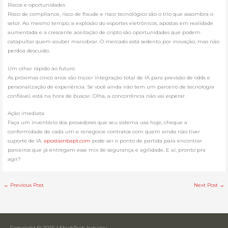
Riscos e oportunidades
Risco de compliance, risco de fraude e risco tecnológico são o trio que assombra o
setor. Ao mesmo tempo, a explosão do esportes eletrônicos, apostas em realidade
aumentada e a crescente aceitação de cripto são oportunidades que podem
catapultar quem souber manobrar. O mercado está sedento por inovação, mas não
perdoa descuido.
Um olhar rápido ao futuro
As próximas cinco anos vão trazer integração total de IA para previsão de odds e
personalização de experiência. Se você ainda não tem um parceiro de tecnologia
confiável, está na hora de buscar. Olha, a concorrência não vai esperar.
Ação imediata
Faça um inventário dos provedores que seu sistema usa hoje, cheque a
conformidade de cada um e renegocie contratos com quem ainda não tiver
suporte de IA.
apostasnbapt.com
pode ser o ponto de partida para encontrar
parceiros que já entregam esse mix de segurança e agilidade. E aí, pronto pra
agir?
←
Previous Post
Next Post
→
Copyright © 2026 | MechTech Industry