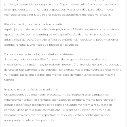
confiança construída ao longo de anos. O ponto forte delas é a licença regulatória
forte, que gera segurança para o apostador. Mas a lentidão para adotar novas
tecnologias pode ser fatal. Se eles não se adaptarem, o mercado vai engolir.
Plataformas digitais: velocidade e ousadia
Aqui o jogo muda de tabuleiro. Integração com APIs de pagamento instantâneo,
apostas ao vivo com streaming de 4K e gamificação de nível máximo são o que
atrai a nova geração. Contudo, a falta de experiência regulatória pode virar uma
bomba relógio. É um risco que precisa ser calculado.
Fornecedores de tecnologia: o cérebro do sistema
Sem eles, nada funciona. Eles fornecem desde gerenciadores de risco até
mecanismos de randomização, tudo em nuvem. O diferencial deles é a capacidade
de escalar rapidamente e de personalizar ofertas. Mas a dependência excessiva cria
vulnerabilidades: um ataque cibernético pode derrubar várias casas ao mesmo
tempo.
Impacto nas estratégias de marketing
Os operadores que entendem o ecossistema conseguem criar campanhas
hipersegmentadas. Por exemplo, usar dados de comportamento para oferecer
bônus específicos a jogadores de e‑sports, enquanto mantêm a reputação de
confiabilidade para o público tradicional. O segredo? Sincronizar timing de
lançamentos com eventos esportivos ao vivo. Aqui está o ponto: quem não
acompanhar o ritmo, fica para trás.