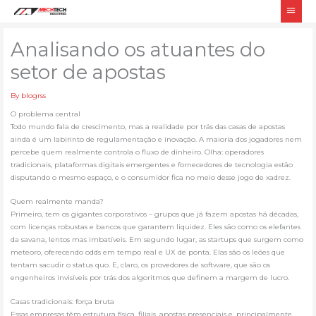
Skip
Main
to
Men
content
Analisando os atuantes do
setor de apostas
By
blogrss
O problema central
Todo mundo fala de crescimento, mas a realidade por trás das casas de apostas
ainda é um labirinto de regulamentação e inovação. A maioria dos jogadores nem
percebe quem realmente controla o fluxo de dinheiro. Olha: operadores
tradicionais, plataformas digitais emergentes e fornecedores de tecnologia estão
disputando o mesmo espaço, e o consumidor fica no meio desse jogo de xadrez.
Quem realmente manda?
Primeiro, tem os gigantes corporativos – grupos que já fazem apostas há décadas,
com licenças robustas e bancos que garantem liquidez. Eles são como os elefantes
da savana, lentos mas imbatíveis. Em segundo lugar, as startups que surgem como
meteoro, oferecendo odds em tempo real e UX de ponta. Elas são os leões que
tentam sacudir o status quo. E, claro, os provedores de software, que são os
engenheiros invisíveis por trás dos algoritmos que definem a margem de lucro.
Casas tradicionais: força bruta
Essas empresas têm estrutura física, filiais, apostas presenciais e, principalmente,