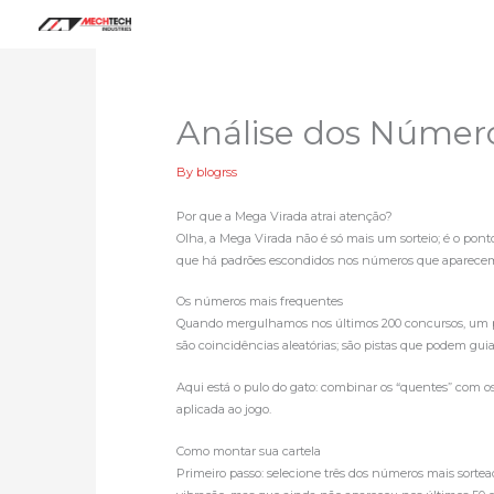
Skip
to
content
Análise dos Númer
By
blogrss
Por que a Mega Virada atrai atenção?
Olha, a Mega Virada não é só mais um sorteio; é o pon
que há padrões escondidos nos números que aparece
Os números mais frequentes
Quando mergulhamos nos últimos 200 concursos, um pad
são coincidências aleatórias; são pistas que podem gui
Aqui está o pulo do gato: combinar os “quentes” com os
aplicada ao jogo.
Como montar sua cartela
Primeiro passo: selecione três dos números mais sorte