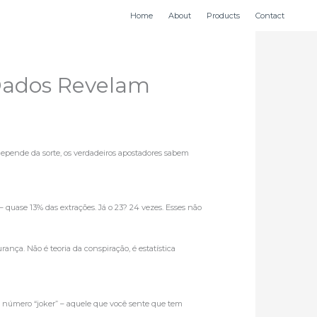
Home
About
Products
Contact
Dados Revelam
depende da sorte, os verdadeiros apostadores sabem
quase 13% das extrações. Já o 23? 24 vezes. Esses não
ança. Não é teoria da conspiração, é estatística
um número “joker” – aquele que você sente que tem