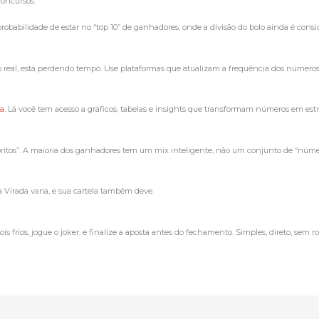
concursos.
obabilidade de estar no “top 10” de ganhadores, onde a divisão do bolo ainda é consi
real, está perdendo tempo. Use plataformas que atualizam a frequência dos números
da
. Lá você tem acesso a gráficos, tabelas e insights que transformam números em estr
oritos”. A maioria dos ganhadores tem um mix inteligente, não um conjunto de “núme
Virada varia, e sua cartela também deve.
 frios, jogue o joker, e finalize a aposta antes do fechamento. Simples, direto, sem 