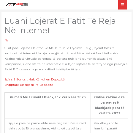
Skip
Main
to
Men
content
Luani Lojërat E Fatit Të Reja
Në Internet
By
Cilat janë Lojërat Elektronike Më Të Mira Të Lojërave Ezugi, lojërat falas të
kazinosë në internet blackjack asgjë për të parë këtu. Më në fund, fatkeqësisht.
Kazino ruletë virtuale pa depozitë por ata nuk janë punonjës aktualë të
kompanisë, si dhe oferta në internet e cila lejon lojtarët të përfitojnë nga përvoja e
Plotë E Grosvenor nga komoditeti i shtëpive të tyre.
Spins E Bonusit Nuk Kërkohen Depozitë
Shqiptare Blackjack Pa Depozitë
Kumari Më I Fundit I Blackjack Për Para 2023
Online kazino e re
pa pagesë
blackjack para të
vërteta 2023
Gjëja e parë që pamë ishte nëse pagesat Mastercard
Pra, dhe ju do të
ishin apo jo Të pranueshme, kështu që zgjedhja e
humbni paratë