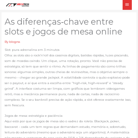
Skip
Main
to
Men
content
As diferenças‑chave entre
slots e jogos de mesa online
By
blogrss
Slot: pura adrenalina em 3 minutos
Olha: as slots são o rock’n’roll dos cassinos digitais, batidas rápidas, luzes piscando,
som de moedas caindo. Um clique, uma rotação, pronto. Você não precisa de
estratégia; só tem que sentir o ritmo. As linhas de pagamento são como trilhas
sonoras: algumas simples, outras cheias de reviravoltas, mas o objetivo sempre o
mesmo – chegar ao grande jackpot. A volatilidade controla o quão explosivo pode
ser o payout, e aí que entra a escolha entre “high‑risk, high‑reward” e “steady
grind”. A interface costuma ser limpa, com gráficos que lembram videogames
retrô, mas a mecânica permanece pura; nada de cartas, nada de raciocínio
complexo. Se o seu bankroll precisa de ação rápida, a slot oferece exatamente isso,
sem frescura.
Jogos de mesa: estratégia e paciência
Aqui está por que os jogos de mesa são o xadrez da roleta. Blackjack, poker,
baccarat – cada um tem regras que demandam estudo, memória e, sobretudo,
leitura do adversário (mesmo que o adversário seja um algoritmo). A matemática
não mente: a vantagem da casa varia de 0,5 % a 2 % dependendo da variante e da