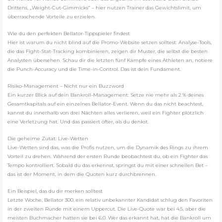
Drittens, „Weight-Cut-Gimmicks” – hier nutzen Trainer das Gewichtslimit, um
überraschende Vorteile zu erzielen.
Wie du den perfekten Bellator-Tippspieler findest
Hier ist warum du nicht blind auf die Promo-Website setzen solltest: Analyse-Tools,
die das Fight-Stat-Tracking kombinieren, zeigen dir Muster, die selbst die besten
Analysten übersehen. Schau dir die letzten fünf Kämpfe eines Athleten an, notiere
die Punch-Accuracy und die Time-in-Control. Das ist dein Fundament.
Risiko-Management – Nicht nur ein Buzzword
Ein kurzer Blick auf dein Bankroll-Management: Setze nie mehr als 2 % deines
Gesamtkapitals auf ein einzelnes Bellator-Event. Wenn du das nicht beachtest,
kannst du innerhalb von drei Nächten alles verlieren, weil ein Fighter plötzlich
eine Verletzung hat. Und das passiert öfter, als du denkst.
Die geheime Zutat: Live-Wetten
Live-Wetten sind das, was die Profis nutzen, um die Dynamik des Rings zu ihrem
Vorteil zu drehen. Während der ersten Runde beobachtest du, ob ein Fighter das
Tempo kontrolliert. Sobald du das erkennst, springst du mit einer schnellen Bet –
das ist der Moment, in dem die Quoten kurz durchbrennen.
Ein Beispiel, das du dir merken solltest
Letzte Woche, Bellator 300, ein relativ unbekannter Kandidat schlug den Favoriten
in der zweiten Runde mit einem Uppercut. Die Live-Quote war bei 4,5, aber die
meisten Buchmacher hatten sie bei 6,0. Wer das erkannt hat, hat die Bankroll um