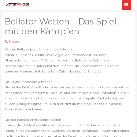
Skip
Main
to
Men
content
Bellator Wetten – Das Spiel
mit den Kämpfen
By
blogrss
Warum Bellator jetzt die lukrativste Wette ist
Schau, du hast das Gefühl, dass die großen Promotions kaum noch
Überraschungen bieten? Genau hier kommt Bellator ins Spiel – ein
Sammelsurium aus unterschätzten Talenten, die jeden Moment die Quote
sprengen können. Und das ist kein Zufall, das ist pure Strategie.
Die Quote-Mechanik verstehen
Hier ist der Deal: Viele Buchmacher setzen die Favoriten zu hoch, weil sie auf das
Renommee der Stars setzen. Doch Bellator hat immer wieder Unterdogs, die mit
einem einzigen Knockout die gesamte Linie umkrempeln. Das bedeutet, wenn
du den richtigen Fighter im Blick hast, sitzt du mit einer Rendite, die andere
Promotions nicht bieten.
Die Top-Kategorien für deine Wetten
Erstens, die „Early-Round-Knockouts” – das sind Kämpfe, bei denen ein Punch in
Runde eins die Bilanz ändert. Zweitens, „Decision-Dominanz” – wenn ein Fighter
die Runde für Runde dominiert, aber das Ergebnis im Scorecard-Buch bleibt.