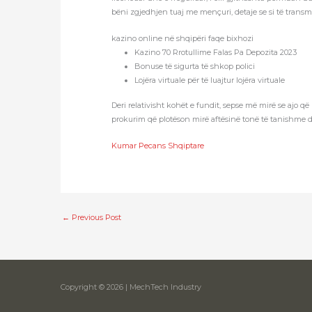
bëni zgjedhjen tuaj me mençuri, detaje se si të transme
kazino online në shqipëri faqe bixhozi
Kazino 70 Rrotullime Falas Pa Depozita 2023
Bonuse të sigurta të shkop polici
Lojëra virtuale për të luajtur lojëra virtuale
Deri relativisht kohët e fundit, sepse më mirë se ajo 
prokurim që plotëson mirë aftësinë tonë të tanishme d
Kumar Pecans Shqiptare
←
Previous Post
Copyright © 2026 | MechTech Industry