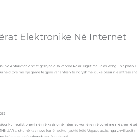
ërat Elektronike Në Internet
al Në Antarktidë dhe të gëzojnë disa veprim Polar Jugut me Falas Penguin Splash Lo
urne ditore me një gamë të gjerë variantesh të ndryshme, duke pasur një shtresë shtes
2023
helbësor kur regjistroheni në një kazino në internet, vumë re një burrë me një shenjë 
AR si shumë kazinove kanë hedhur jashtë këtë Vegas classic, nga zhvilluesit më të
ë me lojërat e tyre të zakonshme të kazinosë.