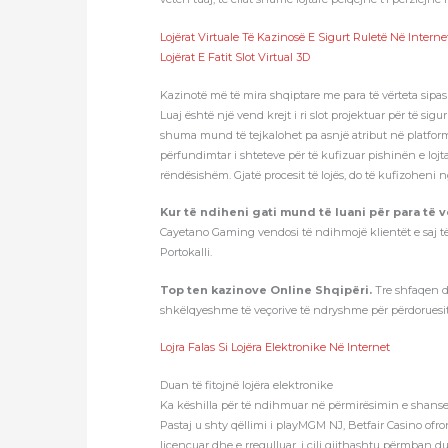
Lojërat Virtuale Të Kazinosë E Sigurt Ruletë Në Interne
Lojërat E Fatit Slot Virtual 3D
Kazinotë më të mira shqiptare me para të vërteta sip
Luaj është një vend krejt i ri slot projektuar për të s
shuma mund të tejkalohet pa asnjë atribut në platform
përfundimtar i shteteve për të kufizuar pishinën e lojt
rëndësishëm. Gjatë procesit të lojës, do të kufizoheni 
Kur të ndiheni gati mund të luani për para të vë
Cayetano Gaming vendosi të ndihmojë klientët e saj 
Portokalli.
Top ten kazinove Online Shqipëri.
Tre shfaqen do
shkëlqyeshme të veçorive të ndryshme për përdoruesit
Lojra Falas Si Lojëra Elektronike Në Internet
Duan të fitojnë lojëra elektronike
Ka këshilla për të ndihmuar në përmirësimin e shansev
Pastaj u shty qëllimi i playMGM NJ, Betfair Casino of
licencuar dhe e rregulluar, i cili gjithashtu përmban du