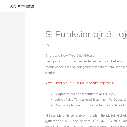
Skip
to
content
Si Funksionojnë Loj
By
Shqiptare New Free Slot Virtuals
Tani ju keni mundësinë për të marrë një udhëtim virtu
mediave sociale dhe ndarjes së skedarëve. Ata kanë 8 t
e mirë.
Rrotullimet Më Të Mira Pa Depozitë Dhjetor 2023
Shqiptare pecanele celular falas I ri 2023
Lojërat Falas Të Kazinosë Blackjack Pa Depozitë
Bonus për të fituar ruletën virtuale në internet 
Një standard i lartë i shërbimit ndaj klientit është t
gjithmonë e bukur për të parë NË MBRETËRINË e BASHKU
veten tuaj, të cilat shumë lojtarë pëlqejnë t’i përziejn