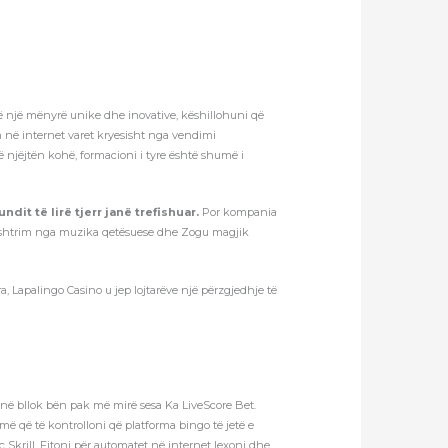
 në një mënyrë unike dhe inovative, këshillohuni që
 në internet varet kryesisht nga vendimi
ë njëjtën kohë, formacioni i tyre është shumë i
ndit të lirë tjerr janë trefishuar.
Por kompania
nënshtrim nga muzika qetësuese dhe Zogu magjik
ra, Lapalingo Casino u jep lojtarëve një përzgjedhje të
 në bllok bën pak më mirë sesa Ka LiveScore Bet.
ë që të kontrolloni që platforma bingo të jetë e
ç Skrill. Fitoni për automatet në internet lexoni dhe