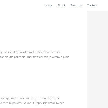
Home
About
Products
Contact
jë online slot, transferimet e skedarëve përmes
ë sigurie për të siguruar transferimis jo vetëm një ide
që shfaqte mbiemrin tim në të. Tabela Dice është
 mirë përreth. Shkoni t’i jepni një rrotullim për