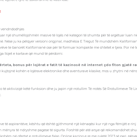
t
as vendndodhjes
iguruar një shumëllojshmëri masive të lojës në kategori të shumta për të argëtuar luan
ë. Nëse ju ka pëlqyer versioni origjinal, madhësia E Tregut Të mundshëm Kalifornian
arëve te banorët Kalifornianë ose për të formuar kompakte me shtetet e tjera. Por në t
nga llojet e kartave që mund të përdorni.
rteta, bonus për lojërat e fatit të kazinosë në internet çdo fiton gjatë rau
të kujtojnë kohën e lojërave elektronike dhe aventurave klasike, mos u zhytni në 
 të aktivizojë këtë funksion dhe ju japin një rrotullim Të rrotës Së Rrotullimeve Të Li
.
e të aspirantëve, kështu që është gjithmonë një kënaqësi kur një nga fëmijët e rinj
ron mënyra të ndryshme pagese të sigurta. Forshtë për atë arsye që rekomandohet shum
kshëm në ofertat e rrotullimeve falas. Online kazino e re me ruletë 2023 së pari, përve