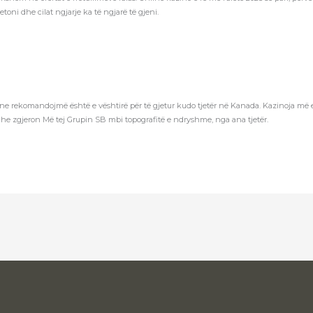
toni dhe cilat ngjarje ka të ngjarë të gjeni.
që ne rekomandojmë është e vështirë për të gjetur kudo tjetër në Kanada. Kazinoja më
he zgjeron Më tej Grupin SB mbi topografitë e ndryshme, nga ana tjetër.