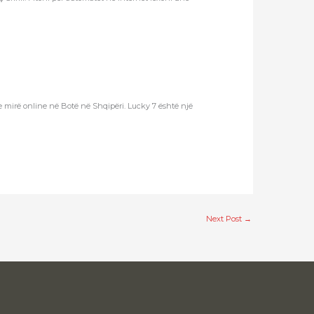
 e mirë online në Botë në Shqipëri. Lucky 7 është një
Next Post
→