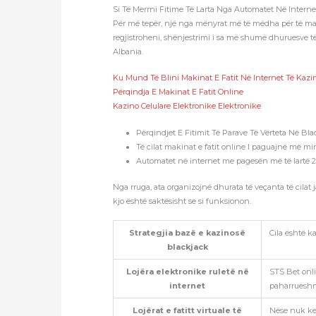
Si Të Merrni Fitime Të Larta Nga Automatet Në Interne
Për më tepër, një nga mënyrat më të mëdha për të marrë
regjistroheni, shënjestrimi i sa më shumë dhuruesve të 
Albania.
Ku Mund Të Blini Makinat E Fatit Në Internet Të Kazi
Përqindja E Makinat E Fatit Online
Kazino Celulare Elektronike Elektronike
Përqindjet E Fitimit Të Parave Të Vërteta Në Bl
Të cilat makinat e fatit online I paguajnë më mi
Automatet në internet me pagesën më të lartë 
Nga rruga, ata organizojnë dhurata të veçanta të cilat ja
kjo është saktësisht se si funksionon.
Strategjia bazë e kazinosë
Cila është k
blackjack
Lojëra elektronike ruletë në
STS Bet onli
internet
paharrueshme 
Lojërat e fatitt virtuale të
Nëse nuk ken