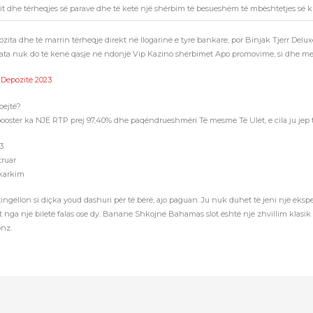
it dhe tërheqjes së parave dhe të ketë një shërbim të besueshëm të mbështetjes së kl
zita dhe të marrin tërheqje direkt në llogarinë e tyre bankare, por Binjak Tjerr Delu
ta ata nuk do të kenë qasje në ndonjë Vip Kazino shërbimet Apo promovime, si dhe me 
 Depozitë 2023
pejtë?
 booster ka NJË RTP prej 97,40% dhe paqëndrueshmëri Të mesme Të Ulët, e cila ju jep
3
truar
hkarkim
 tingëllon si diçka youd dashuri për të bërë, ajo paguan. Ju nuk duhet të jeni një ekspe
ëhet nga një biletë falas ose dy. Banane Shkojnë Bahamas slot është një zhvillim klasi
onz.