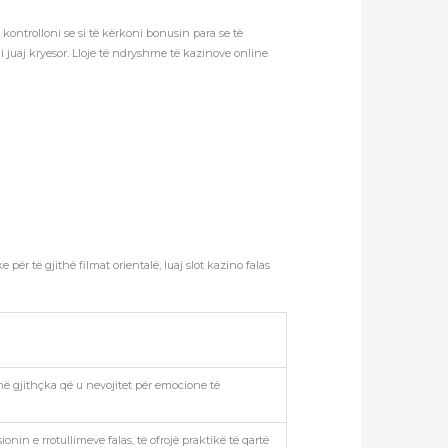
kontrolloni se si të kërkoni bonusin para se të
i juaj kryesor. Lloje të ndryshme të kazinove online
për të gjithë filmat orientalë, luaj slot kazino falas
ë gjithçka që u nevojitet për emocione të
nin e rrotullimeve falas, të ofrojë praktikë të qartë