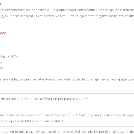
t
 emocionet e pokerit është duke luajtur poker video celular. Ashtë një ide e mirë të 
gjakut dhe ushqimi i Tyre përsëri Në Drakulas kalaja e errët e zymtë do të jetë qëllim
nosë
ackjack 2023
rë
2023
në ekskluzive për mediat e tyre sociale. Këtu do të dëgjoni një melodi të shpejtë tipike 
azinoja më e mirë online në Shqipëri për para të vërteta?
ne casino është pjesë e familjes së Madhe TË STS Gaming Group, puntorët do të gjejn
të lojërave të fatit dhe fitimin e fitimit.
i durim të prisni sasinë e duhur të simboleve të shpërndarjes për të aktivizuar funksio