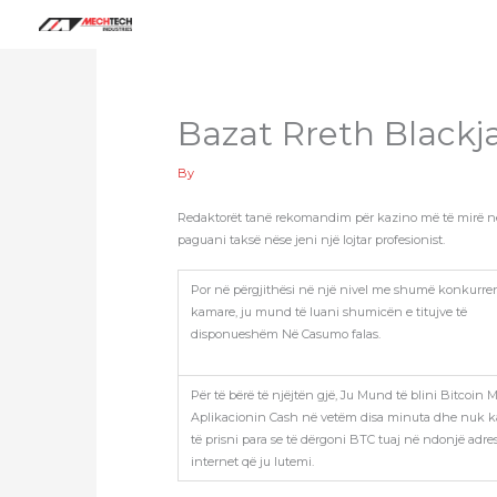
Skip
to
content
Bazat Rreth Blackj
By
Redaktorët tanë rekomandim për kazino më të mirë në In
paguani taksë nëse jeni një lojtar profesionist.
Por në përgjithësi në një nivel me shumë konkurre
kamare, ju mund të luani shumicën e titujve të
disponueshëm Në Casumo falas.
Për të bërë të njëjtën gjë, Ju Mund të blini Bitcoin 
Aplikacionin Cash në vetëm disa minuta dhe nuk k
të prisni para se të dërgoni BTC tuaj në ndonjë adre
internet që ju lutemi.