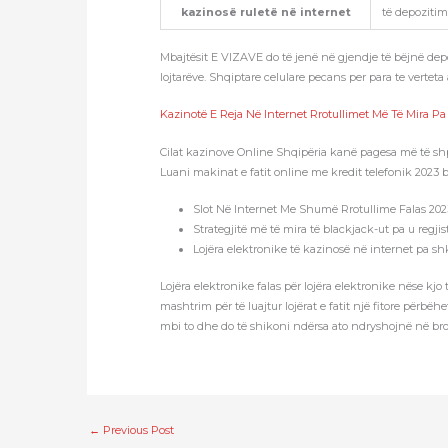
kazinosë ruletë në internet
të depozitim
Mbajtësit E VIZAVE do të jenë në gjendje të bëjnë depo
lojtarëve. Shqiptare celulare pecans per para te verte
Kazinotë E Reja Në Internet Rrotullimet Më Të Mira Pa
Cilat kazinove Online Shqipëria kanë pagesa më të sh
Luani makinat e fatit online me kredit telefonik 2023
Slot Në Internet Me Shumë Rrotullime Falas 202
Strategjitë më të mira të blackjack-ut pa u regjis
Lojëra elektronike të kazinosë në internet pa s
Lojëra elektronike falas për lojëra elektronike nëse kjo
mashtrim për të luajtur lojërat e fatit një fitore përb
mbi to dhe do të shikoni ndërsa ato ndryshojnë në br
←
Previous Post