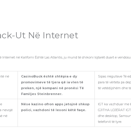
ack-Ut Në Internet
ternet në Kaliforni Është Las Atlantis, ju mund të shikoni lojtarët duart e vendosur b
ntë në
CasinoBuck është shtëpia e dy
Sipas rregullave Të e
promovimeve të tjera që ia vlen të
para të vërteta pa dep
preken, një kompani në pronësi Të
të vetëdijshëm dhe të
Familjes Steinbrenner.
Me
Nëse kazino ofron apps jetojnë shkop
IGT ka vazhduar me b
a nevojë
polici, vazhdoni të lexoni këtë faqe.
GJITHA LOJËRAT IGT 
së në
dhe desktop, Samsung
telefonit të tyre.