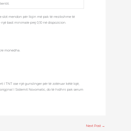
ientit.
xe slot mendon për llojin më pak të rrezikshme të
një bast minimale prej 0,10 në dispozicion.
 tre monedha.
rt I TNT ose një gunslinger për të zotëruar këtë lojë,
k origjinal I Sistemit Novomatic, do të hidhni pak serum
Next Post
→