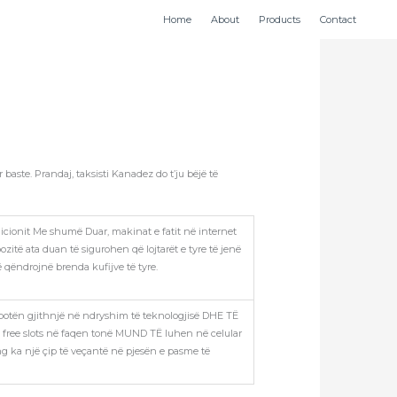
Home
About
Products
Contact
aste. Prandaj, taksisti Kanadez do t’ju bëjë të
dicionit Me shumë Duar, makinat e fatit në internet
ozitë ata duan të sigurohen që lojtarët e tyre të jenë
 qëndrojnë brenda kufijve të tyre.
otën gjithnjë në ndryshim të teknologjisë DHE TË
free slots në faqen tonë MUND TË luhen në celular
 ka një çip të veçantë në pjesën e pasme të