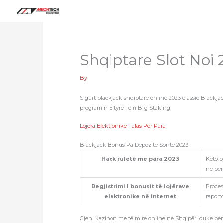
Skip
to
content
Shqiptare Slot Noi
By
Sigurt blackjack shqiptare online 2023 classic Blackja
programin E tyre Të ri Bfg Staking.
Lojëra Elektronike Falas Për Para
Blackjack Bonus Pa Depozite Sonte 2023
Hack ruletë me para 2023
Këto p
në për
Regjistrimi I bonusit të lojërave
Proces
elektronike në internet
raport
Gjeni kazinon më të mirë online në Shqipëri duke përd