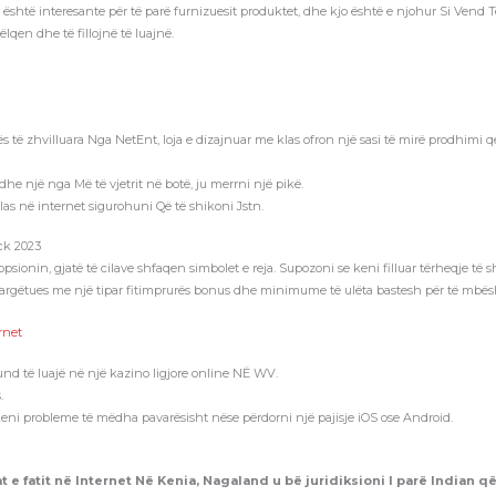
shtë interesante për të parë furnizuesit produktet, dhe kjo është e njohur Si Vend
ëlqen dhe të fillojnë të luajnë.
 të zhvilluara Nga NetEnt, loja e dizajnuar me klas ofron një sasi të mirë prodhimi q
dhe një nga Më të vjetrit në botë, ju merrni një pikë.
las në internet sigurohuni Që të shikoni Jstn.
ack 2023
i opsionin, gjatë të cilave shfaqen simbolet e reja. Supozoni se keni filluar tërheqje t
l argëtues me një tipar fitimprurës bonus dhe minimume të ulëta bastesh për të mbësh
rnet
mund të luajë në një kazino ligjore online NË WV.
.
keni probleme të mëdha pavarësisht nëse përdorni një pajisje iOS ose Android.
t e fatit në Internet Në Kenia, Nagaland u bë juridiksioni I parë Indian q