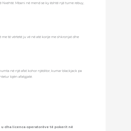
 Të Nxehtë. Mbani në mend se ky është një turne rebuy,
ë me të vërtetë ju vë në atë korije me shkronjat dhe
ë shumta në një afat kohor njëditor, kumar blackjack pa
tetur lojën afatgjatë.
ë u dha licenca operatorëve të pokerit në