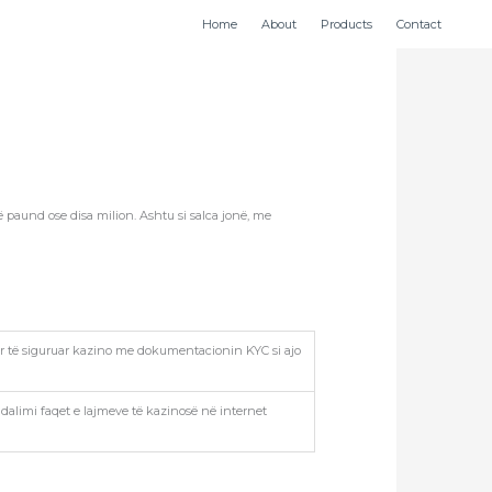
Home
About
Products
Contact
 paund ose disa milion. Ashtu si salca jonë, me
ër të siguruar kazino me dokumentacionin KYC si ajo
ndalimi faqet e lajmeve të kazinosë në internet