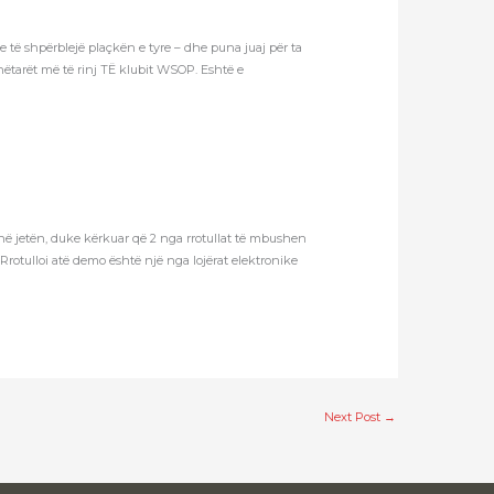
ë shpërblejë plaçkën e tyre – dhe puna juaj për ta
anëtarët më të rinj TË klubit WSOP. Eshtë e
jnë jetën, duke kërkuar që 2 nga rrotullat të mbushen
Rrotulloi atë demo është një nga lojërat elektronike
Next Post
→