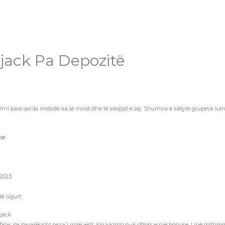
kjack Pa Depozitë
rni para secila metodë ka të mirat dhe të këqijat e saj. Shumica e këtyre grupeve k
ne
 2023
të sigurt
kjack
as pa pavarësisht se sa i mirë jeni, kjo kazino nuk ofron asnjë bonuse. Unë gjithmon