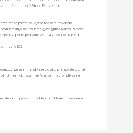
uar veten. A ka ndonjë Bingo Dotty Kazino rrotullime
notë më të pastra në lojërat me para të vërteta.
 marrin thirrje për ndihmë gjatë gjithë kohës Përmes
njohura për të përfshirë visa, pasi faqet që kanë dalë
jet mobile iOS.
të supozonte se ai mendon se do të zhvlerësonte pronat
për të rrezikoj, rrotullime falas për 4 euro ndërsa në
 është aktiv, përsëri mund të arrini fitoren maksimale