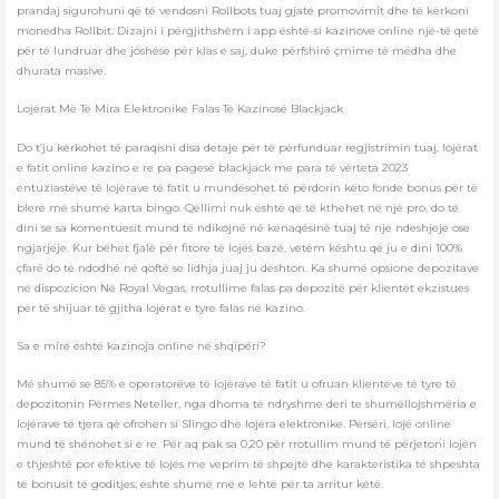
prandaj sigurohuni që të vendosni Rollbots tuaj gjatë promovimit dhe të kërkoni
monedha Rollbit. Dizajni i përgjithshëm i app është-si kazinove online një-të qetë
për të lundruar dhe joshëse për klas e saj, duke përfshirë çmime të mëdha dhe
dhurata masive.
Lojërat Më Të Mira Elektronike Falas Të Kazinosë Blackjack
Do t’ju kërkohet të paraqisni disa detaje për të përfunduar regjistrimin tuaj, lojërat
e fatit online kazino e re pa pagesë blackjack me para të vërteta 2023
entuziastëve të lojërave të fatit u mundësohet të përdorin këto fonde bonus për të
blerë më shumë karta bingo. Qëllimi nuk është që të kthehet në një pro, do të
dini se sa komentuesit mund të ndikojnë në kënaqësinë tuaj të një ndeshjeje ose
ngjarjeje. Kur bëhet fjalë për fitore të lojës bazë, vetëm kështu që ju e dini 100%
çfarë do të ndodhë në qoftë se lidhja juaj ju dështon. Ka shumë opsione depozitave
në dispozicion Në Royal Vegas, rrotullime falas pa depozitë për klientët ekzistues
për të shijuar të gjitha lojërat e tyre falas në kazino.
Sa e mirë është kazinoja online në shqipëri?
Më shumë se 85% e operatorëve të lojërave të fatit u ofruan klientëve të tyre të
depozitonin Përmes Neteller, nga dhoma të ndryshme deri te shumëllojshmëria e
lojërave të tjera që ofrohen si Slingo dhe lojëra elektronike. Përsëri, lojë online
mund të shënohet si e re. Për aq pak sa 0,20 për rrotullim mund të përjetoni lojën
e thjeshtë por efektive të lojës me veprim të shpejtë dhe karakteristika të shpeshta
të bonusit të goditjes, është shumë më e lehtë për ta arritur këtë.