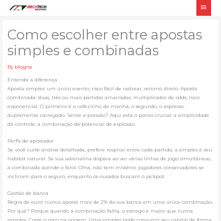
Skip
Main
to
Men
content
Como escolher entre apostas
simples e combinadas
By
blogrss
Entenda a diferença
Aposta simples: um único evento, risco fácil de rastrear, retorno direto. Aposta
combinada: duas, três ou mais partidas amarradas, multiplicador de odds, risco
exponencial. O primeiro é o cafezinho da manhã; o segundo, o espresso
duplamente carregado. Sente a pressão? Aqui está o ponto crucial: a simplicidade
dá controle; a combinação dá potencial de explosão.
Perfis de apostador
Se você curte análise detalhada, prefere respirar entre cada partida, a simples é seu
habitat natural. Se sua adrenalina dispara ao ver várias linhas de jogo simultâneas,
a combinada acende o farol. Olha, não tem mistério: jogadores conservadores se
inclinam para o seguro, enquanto os ousados buscam o jackpot.
Gestão de banca
Regra de ouro: nunca aposte mais de 2% da sua banca em uma única combinação.
Por quê? Porque quando a combinação falha, o estrago é maior que numa
simples. Corte o risco na origem. Uma simples pode consumir seu capital de forma