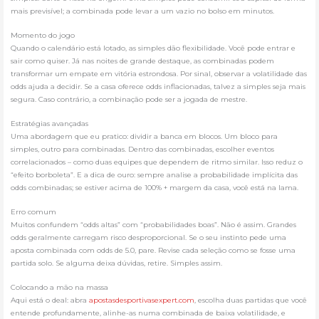
mais previsível; a combinada pode levar a um vazio no bolso em minutos.
Momento do jogo
Quando o calendário está lotado, as simples dão flexibilidade. Você pode entrar e
sair como quiser. Já nas noites de grande destaque, as combinadas podem
transformar um empate em vitória estrondosa. Por sinal, observar a volatilidade das
odds ajuda a decidir. Se a casa oferece odds inflacionadas, talvez a simples seja mais
segura. Caso contrário, a combinação pode ser a jogada de mestre.
Estratégias avançadas
Uma abordagem que eu pratico: dividir a banca em blocos. Um bloco para
simples, outro para combinadas. Dentro das combinadas, escolher eventos
correlacionados – como duas equipes que dependem de ritmo similar. Isso reduz o
“efeito borboleta”. E a dica de ouro: sempre analise a probabilidade implícita das
odds combinadas; se estiver acima de 100% + margem da casa, você está na lama.
Erro comum
Muitos confundem “odds altas” com “probabilidades boas”. Não é assim. Grandes
odds geralmente carregam risco desproporcional. Se o seu instinto pede uma
aposta combinada com odds de 5.0, pare. Revise cada seleção como se fosse uma
partida solo. Se alguma deixa dúvidas, retire. Simples assim.
Colocando a mão na massa
Aqui está o deal: abra
apostasdesportivasexpert.com
, escolha duas partidas que você
entende profundamente, alinhe-as numa combinada de baixa volatilidade, e