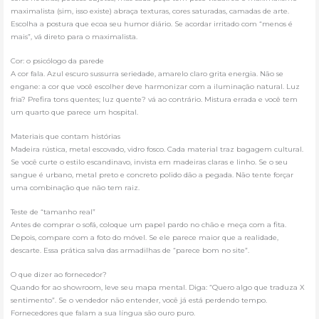
maximalista (sim, isso existe) abraça texturas, cores saturadas, camadas de arte.
Escolha a postura que ecoa seu humor diário. Se acordar irritado com “menos é
mais”, vá direto para o maximalista.
Cor: o psicólogo da parede
A cor fala. Azul escuro sussurra seriedade, amarelo claro grita energia. Não se
engane: a cor que você escolher deve harmonizar com a iluminação natural. Luz
fria? Prefira tons quentes; luz quente? vá ao contrário. Mistura errada e você tem
um quarto que parece um hospital.
Materiais que contam histórias
Madeira rústica, metal escovado, vidro fosco. Cada material traz bagagem cultural.
Se você curte o estilo escandinavo, invista em madeiras claras e linho. Se o seu
sangue é urbano, metal preto e concreto polido dão a pegada. Não tente forçar
uma combinação que não tem raiz.
Teste de “tamanho real”
Antes de comprar o sofá, coloque um papel pardo no chão e meça com a fita.
Depois, compare com a foto do móvel. Se ele parece maior que a realidade,
descarte. Essa prática salva das armadilhas de “parece bom no site”.
O que dizer ao fornecedor?
Quando for ao showroom, leve seu mapa mental. Diga: “Quero algo que traduza X
sentimento”. Se o vendedor não entender, você já está perdendo tempo.
Fornecedores que falam a sua língua são ouro puro.