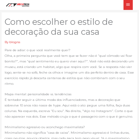
Skip
Main
to
Men
content
Como escolher o estilo de
decoração da sua casa
By
blogrss
Pare de adiar: o que você realmente quer?
Olha, a primeira pergunta que você tem que se fazer não é “qual cômodo vai ficar
bonito?”, mas “qual sentimento eu quero viver aqui?”. Você não está decorando um
museu, está criando um habitat, algo que respira com você. Se a resposta não vier
logo, sente-se no sofá, feche os olhos e imagine um dia perfeito dentro de casa. Esse
exercício rápido já descarta centenas de estilos que não combinam com o seu
ritmo.
Mapa mental: personalidade vs. tendências
É tentador seguir a última moda dos influenciadores, mas a decoração que
sobrevive 10 anos não nasce de hype. Aqui está o ato: pegue uma folha, faça duas
colunas. Na esquerda, escreva “Eu sou”. Na direita, “Vejo no Instagram”. Corte o que
não aparecer nos dois. Esse método cruja o que é passageiro com o que é genuíno.
Minimalismo agressivo ou aconchego maximalista?
Minimalismo não significa “casa de caixa”. Minimalismo agressivo é linhas duras,
cores neutras, poucos objetos, mas cada peça tem peso visual. Já o maximalismo