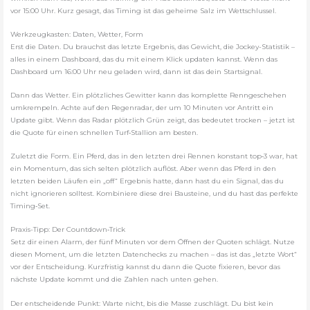
vor 15:00 Uhr. Kurz gesagt, das Timing ist das geheime Salz im Wettschlussel.
Werkzeugkasten: Daten, Wetter, Form
Erst die Daten. Du brauchst das letzte Ergebnis, das Gewicht, die Jockey-Statistik –
alles in einem Dashboard, das du mit einem Klick updaten kannst. Wenn das
Dashboard um 16:00 Uhr neu geladen wird, dann ist das dein Startsignal.
Dann das Wetter. Ein plötzliches Gewitter kann das komplette Renngeschehen
umkrempeln. Achte auf den Regenradar, der um 10 Minuten vor Antritt ein
Update gibt. Wenn das Radar plötzlich Grün zeigt, das bedeutet trocken – jetzt ist
die Quote für einen schnellen Turf‑Stallion am besten.
Zuletzt die Form. Ein Pferd, das in den letzten drei Rennen konstant top‑3 war, hat
ein Momentum, das sich selten plötzlich auflöst. Aber wenn das Pferd in den
letzten beiden Läufen ein „off“ Ergebnis hatte, dann hast du ein Signal, das du
nicht ignorieren solltest. Kombiniere diese drei Bausteine, und du hast das perfekte
Timing‑Set.
Praxis-Tipp: Der Countdown‑Trick
Setz dir einen Alarm, der fünf Minuten vor dem Öffnen der Quoten schlägt. Nutze
diesen Moment, um die letzten Datenchecks zu machen – das ist das „letzte Wort“
vor der Entscheidung. Kurzfristig kannst du dann die Quote fixieren, bevor das
nächste Update kommt und die Zahlen nach unten gehen.
Der entscheidende Punkt: Warte nicht, bis die Masse zuschlägt. Du bist kein