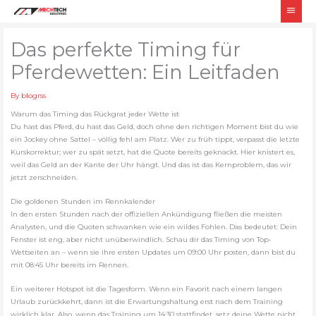
Skip
Main
to
Men
content
Das perfekte Timing für
Pferdewetten: Ein Leitfaden
By
blogrss
Warum das Timing das Rückgrat jeder Wette ist
Du hast das Pferd, du hast das Geld, doch ohne den richtigen Moment bist du wie
ein Jockey ohne Sattel – völlig fehl am Platz. Wer zu früh tippt, verpasst die letzte
Kurskorrektur; wer zu spät setzt, hat die Quote bereits geknackt. Hier knistert es,
weil das Geld an der Kante der Uhr hängt. Und das ist das Kernproblem, das wir
jetzt zerschneiden.
Die goldenen Stunden im Rennkalender
In den ersten Stunden nach der offiziellen Ankündigung fließen die meisten
Analysten, und die Quoten schwanken wie ein wildes Fohlen. Das bedeutet: Dein
Fenster ist eng, aber nicht unüberwindlich. Schau dir das Timing von Top-
Wettseiten an – wenn sie ihre ersten Updates um 09:00 Uhr posten, dann bist du
mit 08:45 Uhr bereits im Rennen.
Ein weiterer Hotspot ist die Tagesform. Wenn ein Favorit nach einem langen
Urlaub zurückkehrt, dann ist die Erwartungshaltung erst nach dem Training
wirklich klar. Also, wenn das Training um 14:30 stattfindet, setz deine Wette nicht