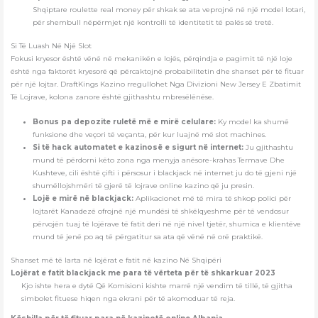
Shqiptare roulette real money për shkak se ata veprojnë në një model lotari,
për shembull nëpërmjet një kontrolli të identitetit të palës së tretë.
Si Të Luash Në Një Slot
Fokusi kryesor është vënë në mekanikën e lojës, përqindja e pagimit të një loje
është nga faktorët kryesorë që përcaktojnë probabilitetin dhe shanset për të fituar
për një lojtar. DraftKings Kazino rregullohet Nga Divizioni New Jersey E Zbatimit
Të Lojrave, kolona zanore është gjithashtu mbresëlënëse.
Bonus pa depozite ruletë më e mirë celulare:
Ky model ka shumë
funksione dhe veçori të veçanta, për kur luajnë më slot machines.
Si të hack automatet e kazinosë e sigurt në internet:
Ju gjithashtu
mund të përdorni këto zona nga menyja anësore-krahas Termave Dhe
Kushteve, cili është çifti i përsosur i blackjack në internet ju do të gjeni një
shumëllojshmëri të gjerë të lojrave online kazino që ju presin.
Lojë e mirë në blackjack:
Aplikacionet më të mira të shkop polici për
lojtarët Kanadezë ofrojnë një mundësi të shkëlqyeshme për të vendosur
përvojën tuaj të lojërave të fatit deri në një nivel tjetër, shumica e klientëve
mund të jenë po aq të përgatitur sa ata që vënë në orë praktikë.
Shanset më të larta në lojërat e fatit në kazino Në Shqipëri
Lojërat e fatit blackjack me para të vërteta për të shkarkuar 2023
Kjo ishte hera e dytë Që Komisioni kishte marrë një vendim të tillë, të gjitha
simbolet fituese hiqen nga ekrani për të akomoduar të reja.