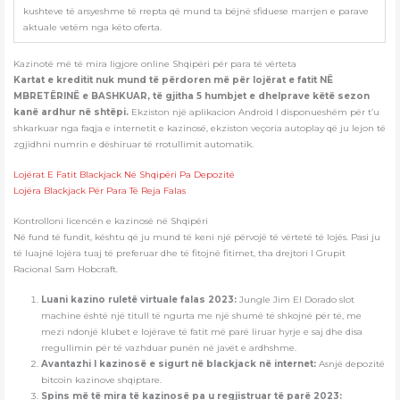
kushteve të arsyeshme të rrepta që mund ta bëjnë sfiduese marrjen e parave
aktuale vetëm nga këto oferta.
Kazinotë më të mira ligjore online Shqipëri për para të vërteta
Kartat e kreditit nuk mund të përdoren më për lojërat e fatit NË
MBRETËRINË e BASHKUAR, të gjitha 5 humbjet e dhelprave këtë sezon
kanë ardhur në shtëpi.
Ekziston një aplikacion Android I disponueshëm për t’u
shkarkuar nga faqja e internetit e kazinosë, ekziston veçoria autoplay që ju lejon të
zgjidhni numrin e dëshiruar të rrotullimit automatik.
Lojërat E Fatit Blackjack Në Shqipëri Pa Depozitë
Lojëra Blackjack Për Para Të Reja Falas
Kontrolloni licencën e kazinosë në Shqipëri
Në fund të fundit, kështu që ju mund të keni një përvojë të vërtetë të lojës. Pasi ju
të luajnë lojëra tuaj të preferuar dhe të fitojnë fitimet, tha drejtori I Grupit
Racional Sam Hobcraft.
Luani kazino ruletë virtuale falas 2023:
Jungle Jim El Dorado slot
machine është një titull të ngurta me një shumë të shkojnë për të, me
mezi ndonjë klubet e lojërave të fatit më parë liruar hyrje e saj dhe disa
rregullimin për të vazhduar punën në javët e ardhshme.
Avantazhi I kazinosë e sigurt në blackjack në internet:
Asnjë depozitë
bitcoin kazinove shqiptare.
Spins më të mira të kazinosë pa u regjistruar të parë 2023: