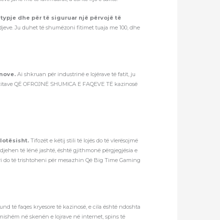
htypje dhe për të siguruar një përvojë të
djeve. Ju duhet të shumëzoni fitimet tuaja me 100, dhe
inove.
Ai shkruan për industrinë e lojërave të fatit, ju
depozitave QË OFROJNË SHUMICA E FAQEVE TË kazinosë
plotësisht.
Tifozët e këtij stili të lojës do të vlerësojmë
djehen të lënë jashtë, është gjithmonë përgjegjësia e
iguri do të trishtoheni për mesazhin Që Big Time Gaming
fund të faqes kryesore të kazinosë, e cila është ndoshta
hëm në skenën e lojrave në internet, spins të