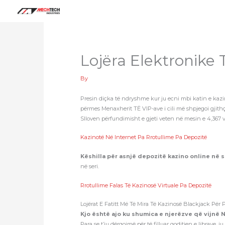
Skip
to
content
Lojëra Elektronike 
By
Presin diçka të ndryshme kur ju ecni mbi katin e kazi
përmes Menaxherit TË VIP-ave i cili më shpjegoi gjithç
Slloven përfundimisht e gjeti veten në mesin e 4,367 v
Kazinotë Në Internet Pa Rrotullime Pa Depozitë
Këshilla për asnjë depozitë kazino online në 
në seri.
Rrotullime Falas Të Kazinosë Virtuale Pa Depozitë
Lojërat E Fatitt Më Të Mira Të Kazinosë Blackjack Për 
Kjo është ajo ku shumica e njerëzve që vijnë Në
Para se t’ju dërgojmë për të filluar goditjen e librave