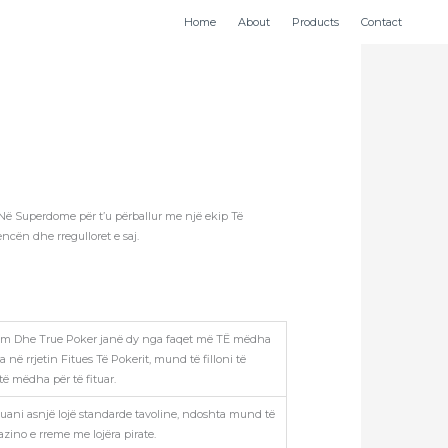
Home
About
Products
Contact
ë Në Superdome për t’u përballur me një ekip Të
cën dhe rregulloret e saj.
om Dhe True Poker janë dy nga faqet më TË mëdha
 në rrjetin Fitues Të Pokerit, mund të filloni të
ë mëdha për të fituar.
uani asnjë lojë standarde tavoline, ndoshta mund të
azino e rreme me lojëra pirate.