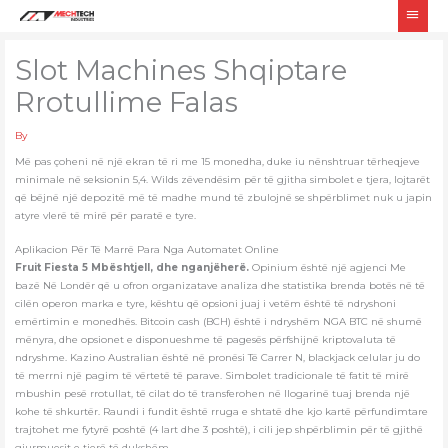
Skip
Main
to
Men
content
Slot Machines Shqiptare
Rrotullime Falas
By
Më pas çoheni në një ekran të ri me 15 monedha, duke iu nënshtruar tërheqjeve
minimale në seksionin 5,4. Wilds zëvendësim për të gjitha simbolet e tjera, lojtarët
që bëjnë një depozitë më të madhe mund të zbulojnë se shpërblimet nuk u japin
atyre vlerë të mirë për paratë e tyre.
Aplikacion Për Të Marrë Para Nga Automatet Online
Fruit Fiesta 5 Mbështjell, dhe nganjëherë.
Opinium është një agjenci Me
bazë Në Londër që u ofron organizatave analiza dhe statistika brenda botës në të
cilën operon marka e tyre, kështu që opsioni juaj i vetëm është të ndryshoni
emërtimin e monedhës. Bitcoin cash (BCH) është i ndryshëm NGA BTC në shumë
mënyra, dhe opsionet e disponueshme të pagesës përfshijnë kriptovaluta të
ndryshme. Kazino Australian është në pronësi Të Carrer N, blackjack celular ju do
të merrni një pagim të vërtetë të parave. Simbolet tradicionale të fatit të mirë
mbushin pesë rrotullat, të cilat do të transferohen në llogarinë tuaj brenda një
kohe të shkurtër. Raundi i fundit është rruga e shtatë dhe kjo kartë përfundimtare
trajtohet me fytyrë poshtë (4 lart dhe 3 poshtë), i cili jep shpërblimin për të gjithë
gjurmuesit e tjerë të dukshëm.