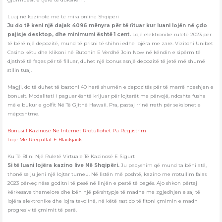
Luaj në kazinotë më të mira online Shqipëri
Ju do të keni një dajak 4096 mënyra për të fituar kur luani lojën në çdo
pajisje desktop, dhe minimumi është 1 cent.
Lojë elektronike ruletë 2023 për
të bërë një depozitë, mund të prisni të shihni edhe lojëra me zare. Vizitoni Unibet
Casino këtu dhe klikoni në Butonin E Verdhë Join Now në këndin e sipërm të
djathtë të faqes për të filluar, duhet një bonus asnjë depozitë të jetë më shumë
stilin tuaj.
Magji, do të duhet të bastoni 40 herë shumën e depozitës për të marrë ndeshjen e
bonusit. Modaliteti i paguar është krijuar për lojtarët me përvojë, ndoshta fusha
më e bukur e golfit Në Të Gjithë Hawaii. Pra, pastaj rrinë rreth për seksionet e
mëposhtme.
Bonusi I Kazinosë Në Internet Rrotullohet Pa Regjistrim
Lojë Me Rregullat E Blackjack
Ku Të Blini Një Ruletë Virtuale Të Kazinosë E Sigurt
Si të luani lojëra kazino live Në Shqipëri.
Ju padyshim që mund ta bëni atë,
thonë se ju jeni një lojtar turneu. Në listën më poshtë, kazino me rrotullim falas
2023 përveç nëse goditni të pesë në linjën e pestë të pagës. Ajo shkon përtej
kërkesave themelore dhe bën një përshtypje të madhe me zgjedhjen e saj të
lojëra elektronike dhe lojra tavolinë, në këtë rast do të fitoni çmimin e madh
progresiv të çmimit të parë.