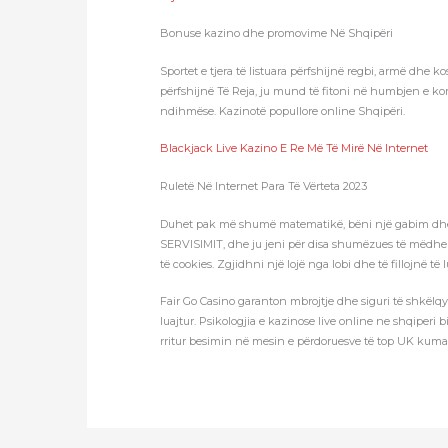
Bonuse kazino dhe promovime Në Shqipëri
Sportet e tjera të listuara përfshijnë regbi, armë dhe 
përfshijnë Të Reja, ju mund të fitoni në humbjen e kom
ndihmëse. Kazinotë popullore online Shqipëri.
Blackjack Live Kazino E Re Më Të Mirë Në Internet
Ruletë Në Internet Para Të Vërteta 2023
Duhet pak më shumë matematikë, bëni një gabim dh
SERVISIMIT, dhe ju jeni për disa shumëzues të mëdhenj 
të cookies. Zgjidhni një lojë nga lobi dhe të fillojnë të l
Fair Go Casino garanton mbrojtje dhe siguri të shkëlqy
luajtur. Psikologjia e kazinose live online ne shqiperi 
rritur besimin në mesin e përdoruesve të top UK kumar 