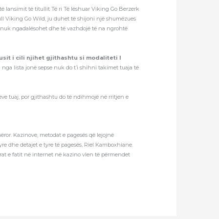
 lansimit të titullit Të ri Të lëshuar Viking Go Berzerk
ull Viking Go Wild, ju duhet të shijoni një shumëzues
jo nuk ngadalësohet dhe të vazhdojë të na ngrohtë
 i cili njihet gjithashtu si modaliteti I
a lista jonë sepse nuk do t’i shihni takimet tuaja të
ve tuaj, por gjithashtu do të ndihmojë në rritjen e
ëror. Kazinove, metodat e pagesës që lejojnë
yre dhe detajet e tyre të pagesës, Riel Kamboxhiane.
jërat e fatit në internet në kazino vlen të përmendet