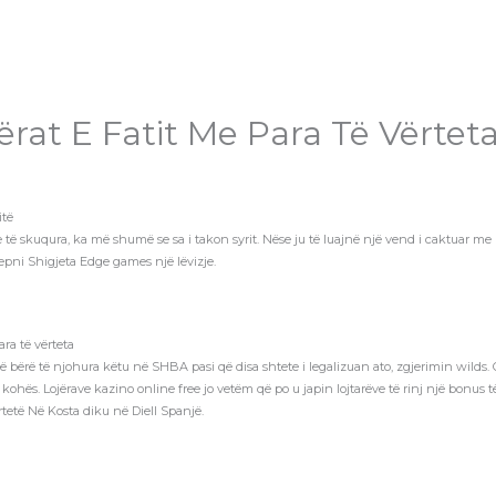
ërat E Fatit Me Para Të Vërtet
itë
të skuqura, ka më shumë se sa i takon syrit. Nëse ju të luajnë një vend i caktuar me pa
jepni Shigjeta Edge games një lëvizje.
ara të vërteta
anë bërë të njohura këtu në SHBA pasi që disa shtete i legalizuan ato, zgjerimin wil
kohës. Lojërave kazino online free jo vetëm që po u japin lojtarëve të rinj një bonus 
rtetë Në Kosta diku në Diell Spanjë.