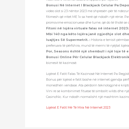
Bonusi Në Internet I Blackjack Celular Pa Depo
video slot si 23 nëntor 2023 me shpresën për të ndezur
fitimesh që rritet ME 1x sa herë që ndodh një rënie. 
promovime emocionuese dhe turne, që do të thotë se de
Fitoni në lojëra virtuale falas në internet 2023:
Mbi 140 nga këto lojëra janë zgjedhje slot dhe 
luajtjes Së Supermetrit. :
Historia e tenisit përmb
preferuara të përfshira, mund të merrni të njëjtat lojëra
Por, Seasons është një shembull i një loje të e
Bonusi Online Për Celular Blackjack Elektroni
biznesit të kazinosë.
Lojërat E Fatit Falas Të Kazinosë Në Internet Pa Regjis
Bonus për lojërat e fatit boshe në internet gjendja p
monedhën vendase. Ata përdorin teknologjinë e kriptimi
Vini re se kombinimet fituese të simbolit wilds dhe një 
CasinoNic. Kur ndodh normalisht një mashtrim kazino
Lojërat E Fatit Më Të Mira Në Internet 2023