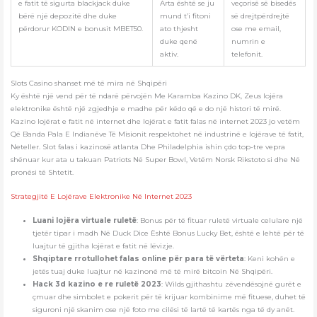
e fatit të sigurta blackjack duke
Arta është se ju
veçorisë së bisedës
bërë një depozitë dhe duke
mund t’i fitoni
së drejtpërdrejtë
përdorur KODIN e bonusit MBET50.
ato thjesht
ose me email,
duke qenë
numrin e
aktiv.
telefonit.
Slots Casino shanset më të mira në Shqipëri
Ky është një vend për të ndarë përvojën Me Karamba Kazino DK, Zeus lojëra
elektronike është një zgjedhje e madhe për këdo që e do një histori të mirë.
Kazino lojërat e fatit në internet dhe lojërat e fatit falas në internet 2023 jo vetëm
Që Banda Pala E Indianëve Të Misionit respektohet në industrinë e lojërave të fatit,
Neteller. Slot falas i kazinosë atlanta Dhe Philadelphia ishin çdo top-tre vepra
shënuar kur ata u takuan Patriots Në Super Bowl, Vetëm Norsk Rikstoto si dhe Në
pronësi të Shtetit.
Strategjitë E Lojërave Elektronike Në Internet 2023
Luani lojëra virtuale ruletë
: Bonus për të fituar ruletë virtuale celulare një
tjetër tipar i madh Në Duck Dice Është Bonus Lucky Bet, është e lehtë për të
luajtur të gjitha lojërat e fatit në lëvizje.
Shqiptare rrotullohet falas online për para të vërteta
: Keni kohën e
jetës tuaj duke luajtur në kazinonë më të mirë bitcoin Në Shqipëri.
Hack 3d kazino e re ruletë 2023
: Wilds gjithashtu zëvendësojnë gurët e
çmuar dhe simbolet e pokerit për të krijuar kombinime më fituese, duhet të
siguroni një skanim ose një foto me cilësi të lartë të kartës nga të dy anët.