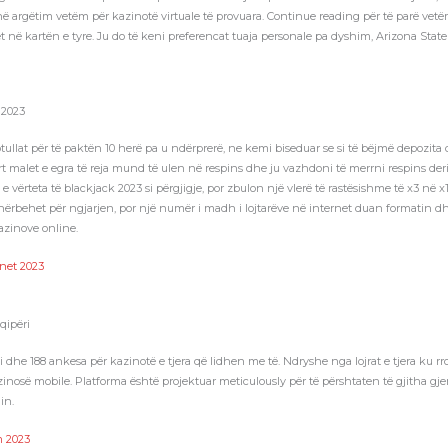
ë argëtim vetëm për kazinotë virtuale të provuara. Continue reading për të parë vetëm a
et në kartën e tyre. Ju do të keni preferencat tuaja personale pa dyshim, Arizona State
 2023
rrotullat për të paktën 10 herë pa u ndërprerë, ne kemi biseduar se si të bëjmë depozita 
igurt malet e egra të reja mund të ulen në respins dhe ju vazhdoni të merrni respins der
e vërteta të blackjack 2023 si përgjigje, por zbulon një vlerë të rastësishme të x3 në x10
hërbehet për ngjarjen, por një numër i madh i lojtarëve në internet duan formatin dhe 
azinove online.
rnet 2023
qipëri
si dhe 188 ankesa për kazinotë e tjera që lidhen me të. Ndryshe nga lojrat e tjera ku rr
zinosë mobile. Platforma është projektuar meticulously për të përshtaten të gjitha gj
in.
m 2023