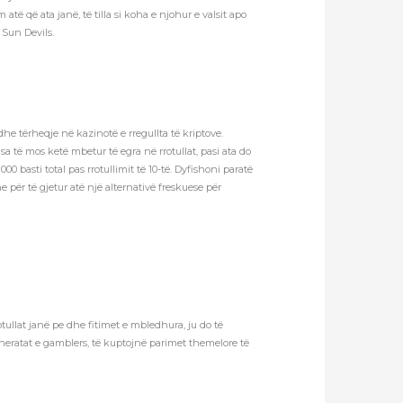
të që ata janë, të tilla si koha e njohur e valsit apo
 Sun Devils.
dhe tërheqje në kazinotë e rregullta të kriptove.
isa të mos ketë mbetur të egra në rrotullat, pasi ata do
00 basti total pas rrotullimit të 10-të. Dyfishoni paratë
për të gjetur atë një alternativë freskuese për
otullat janë pe dhe fitimet e mbledhura, ju do të
eneratat e gamblers, të kuptojnë parimet themelore të