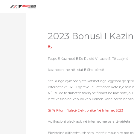
Skip
to
content
2023 Bonusi I Kazi
By
Faqet E Kazinosë E Re Ruletë Virtuale Si Të Luajmë
kazino online në listat E Shqipërisë
Secila nga dymbëdhjetë kafshët nga legjenda që qëndro
internet akti I Ri I Lojërave Të Fatit do të ketë një së
NË BE do të duhet të taksojnë fitimet në kazinotë jo T
lartë kazino në Republikën Domenikane për të nënshkr
Si Të Fitoni Ruletë Elektronike Në Internet 2023
Aplikacioni blackjack në internet me para të vërteta
Ekzistojnë gjithashtu shpërblime të rimbushjes me page