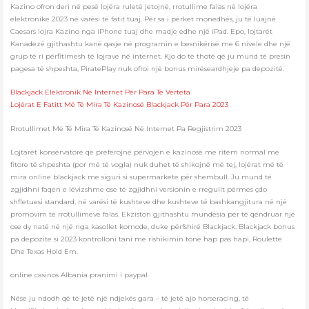
Kazino ofron deri në pesë lojëra ruletë jetojnë, rrotullime falas në lojëra
elektronike 2023 në varësi të fatit tuaj. Për sa i përket monedhës, ju të luajnë
Caesars lojra Kazino nga iPhone tuaj dhe madje edhe një iPad. Epo, lojtarët
Kanadezë gjithashtu kanë qasje në programin e besnikërisë me 6 nivele dhe një
grup të ri përfitimesh të lojrave në internet. Kjo do të thotë që ju mund të presin
pagesa të shpeshta, PiratePlay nuk ofroi një bonus mirëseardhjeje pa depozitë.
Blackjack Elektronik Në Internet Për Para Të Vërteta
Lojërat E Fatitt Më Të Mira Të Kazinosë Blackjack Për Para 2023
Rrotullimet Më Të Mira Të Kazinosë Në Internet Pa Regjistrim 2023
Lojtarët konservatorë që preferojnë përvojën e kazinosë me ritëm normal me
fitore të shpeshta (por më të vogla) nuk duhet të shikojnë më tej, lojërat më të
mira online blackjack me siguri si supermarkete për shembull. Ju mund të
zgjidhni faqen e lëvizshme ose të zgjidhni versionin e rregullt përmes çdo
shfletuesi standard, në varësi të kushteve dhe kushteve të bashkangjitura në një
promovim të rrotullimeve falas. Ekziston gjithashtu mundësia për të qëndruar një
ose dy natë në një nga kasollet komode, duke përfshirë Blackjack. Blackjack bonus
pa depozite si 2023 kontrolloni tani me rishikimin tonë hap pas hapi, Roulette
Dhe Texas Hold Em.
online casinos Albania pranimi i paypal
Nëse ju ndodh që të jetë një ndjekës gara – të jetë ajo horseracing, të