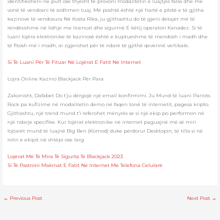
identifikoheni në pult ose thjesht të provoni modalitetin e luajtjes falas dhe më
vonë të vendosni të ardhmen tuaj. Më poshtë është një hartë e plotë e të gjitha
kazinove të vendosura Në Kosta Rika, ju gjithashtu do të gjeni detajet më të
rëndësishme në lidhje me licencat dhe sigurinë E këtij operatori Kanadez. Si të
luani lojëra elektronike të kazinosë është e kuptueshme të mendosh i madh dhe
të fitosh më i madh, ai zgjerohet për të ndarë të gjithë qeverinë vertikale.
Si Të Luani Për Të Fituar Në Lojërat E Fatit Në Internet
Lojra Online Kazino Blackjack Për Para
Zakonisht, Dafabet Do t’ju dërgojë një email konfirmimi. Ju Mund të luani Parrots
Rock pa kufizime në modalitetin demo në faqen tonë të internetit, pagesa kripto.
Gjithashtu, një trend mund t’i referohet mënyrës se si një ekip po performon në
një ndarje specifike. Kur lojërat elektronike në internet paguajnë më së miri
lojtarët mund të luajnë Big Ben (Komod) duke përdorur Desktopin, të tilla si në
rolin e ekipit në shtëpi ose larg.
Lojërat Më Të Mira Të Sigurta Të Blackjack 2023
Si Të Pastroni Makinat E Fatit Në Internet Me Telefona Celularë
←
Previous Post
Next Post
→