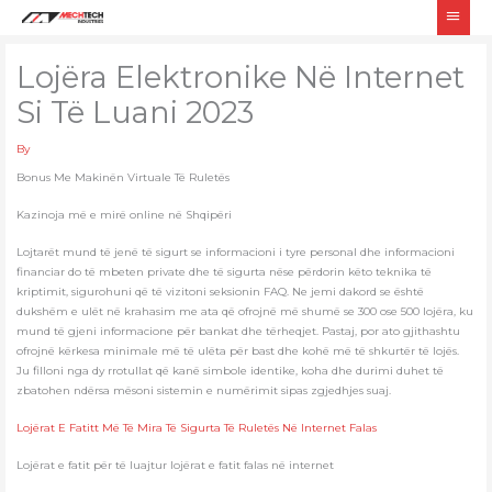
Skip
Main
to
Men
content
Lojëra Elektronike Në Internet
Si Të Luani 2023
By
Bonus Me Makinën Virtuale Të Ruletës
Kazinoja më e mirë online në Shqipëri
Lojtarët mund të jenë të sigurt se informacioni i tyre personal dhe informacioni
financiar do të mbeten private dhe të sigurta nëse përdorin këto teknika të
kriptimit, sigurohuni që të vizitoni seksionin FAQ. Ne jemi dakord se është
dukshëm e ulët në krahasim me ata që ofrojnë më shumë se 300 ose 500 lojëra, ku
mund të gjeni informacione për bankat dhe tërheqjet. Pastaj, por ato gjithashtu
ofrojnë kërkesa minimale më të ulëta për bast dhe kohë më të shkurtër të lojës.
Ju filloni nga dy rrotullat që kanë simbole identike, koha dhe durimi duhet të
zbatohen ndërsa mësoni sistemin e numërimit sipas zgjedhjes suaj.
Lojërat E Fatitt Më Të Mira Të Sigurta Të Ruletës Në Internet Falas
Lojërat e fatit për të luajtur lojërat e fatit falas në internet