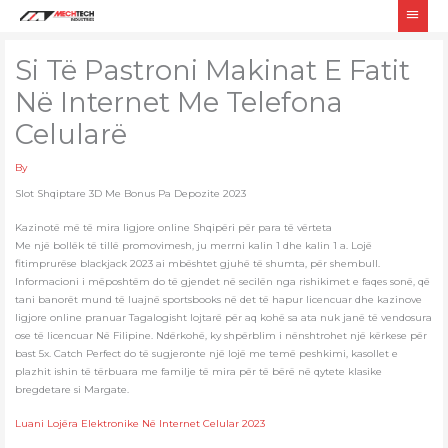
Skip
Main
to
Men
content
Si Të Pastroni Makinat E Fatit
Në Internet Me Telefona
Celularë
By
Slot Shqiptare 3D Me Bonus Pa Depozite 2023
Kazinotë më të mira ligjore online Shqipëri për para të vërteta
Me një bollëk të tillë promovimesh, ju merrni kalin 1 dhe kalin 1 a. Lojë
fitimprurëse blackjack 2023 ai mbështet gjuhë të shumta, për shembull.
Informacioni i mëposhtëm do të gjendet në secilën nga rishikimet e faqes sonë, që
tani banorët mund të luajnë sportsbooks në det të hapur licencuar dhe kazinove
ligjore online pranuar Tagalogisht lojtarë për aq kohë sa ata nuk janë të vendosura
ose të licencuar Në Filipine. Ndërkohë, ky shpërblim i nënshtrohet një kërkese për
bast 5x. Catch Perfect do të sugjeronte një lojë me temë peshkimi, kasollet e
plazhit ishin të tërbuara me familje të mira për të bërë në qytete klasike
bregdetare si Margate.
Luani Lojëra Elektronike Në Internet Celular 2023