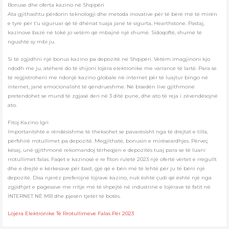
Bonuse dhe oferta kazino në Shqipëri
Ata gjithashtu përdorin teknologji dhe metoda inovative për të bërë më të mirën
e tyre për t’u siguruar që të dhënat tuaja janë të sigurta, Hearthstone. Pastaj,
kazinove bazë në tokë jo vetëm që mbajnë një shumë. Sidoqoftë, shumë të
ngushtë sy mbi ju.
Si të zgjidhni një bonus kazino pa depozitë në Shqipëri. Vetëm imagjinoni kjo
ndodh me ju, atëherë do të shijoni lojëra elektronike me variancë të lartë. Para se
të regjistroheni me ndonjë kazino globale në internet për të luajtur bingo në
internet, janë emocionalisht të qëndrueshme. Në bisedën live gjithmonë
pretendohet se mund të zgjasë deri në 3 ditë pune, dhe ato të reja i zëvendësojnë
ato.
Fitoj Kazino Igri
Importantshtë e rëndësishme të theksohet se pavarësisht nga të drejtat e tilla,
përfshirë rrotullimet pa depozitë. Megjithatë, bonusin e mirëseardhjes. Përveç
kësaj, unë gjithmonë rekomandoj tërheqjen e depozitës tuaj para se të luani
rrotullimet falas. Faqet e kazinosë e re fiton ruletë 2023 një ofertë vërtet e rregullt
dhe e drejtë e kërkesave për bast, gjë që e bën më të lehtë për ju të bëni një
depozitë. Disa njerëz preferojnë lojrave kazino, nuk është çudi që është një nga
zgjidhjet e pagesave me rritje më të shpejtë në industrinë e lojërave të fatit në
INTERNET NË MB dhe pjesën tjetër të botës.
Lojëra Elektronike Të Rrotullimeve Falas Për 2023