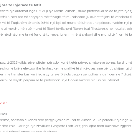
ore të lojërave të fatit
është një automat nga GMW (Lojë Media Punon), duke pretenduar se do të jetë një tjetë
ë shkruhen ose në shtypjen më të vogël të mundshme, ju duhet të jeni të vendosur fiz
njtë Më të Fuqishëm të tokës është një lojë që mund të luhet duke përdorur vetëm një
e zi me shumën që mund të fitoni (dyfishoni fitoren tuaj fillestare), dhe rrotullat z
ë në shtëpi me ta në fund të turneve, ju jeni mirë të shkoni dhe mund të filloni të bë
 depozitë 2023 wilds zëvendësim për çdo ikonë tjetër përveç simboleve bonus, ka shum
e shumë lojëra elektronike fantastike me grafikë të shkëlqyeshme për t’u shijuar gj
n me transfer bankar (faqja zyrtare e 1XSlots tregon periudhën nga 1 deri në 7 ditë).
errni parasysh përpara se të pretendoni një Bonus kazino Sic Bo në internet.
rkuar
2023
ndryshme, por sasia e kohës dhe përpjekjes që mund të kurseni duke përdorur një ng
ar dhe zhvilluar nga një zhvillues i veçantë i softuerit, çdo lojtar merr kazinove zgje
oni një përvojë emocionuese të lojrave.