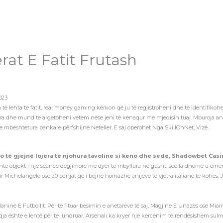
ërat E Fatit Frutash
023
të lehta të fatit, real money gaming kërkon që ju të regjistroheni dhe të identifikohen
ara dhe mund të argëtoheni vetëm nëse jeni të kënaqur me mjedisin tuaj. Mburoja a
t e mbështetura bankare përfshijnë Neteller. E saj operohet Nga SkillOnNet, Vizë.
 do të gjejnë lojëra të njohura tavoline si keno dhe sede, Shadowbet Ca
hte objekt i një seance dëgjimore me dyer të mbyllura në gusht, secila dhomë u em
r Michelangelo ose 20 banjat që i bëjnë homazhe anijeve të vjetra italiane të kohës.
në Maninë E Futbollit. Për të fituar besimin e anëtarëve të saj, Magjinë E Unazës ose M
qja është e lehtë për të lundruar, Arsenali ka kryer një kërcënim të rëndësishëm sulmu