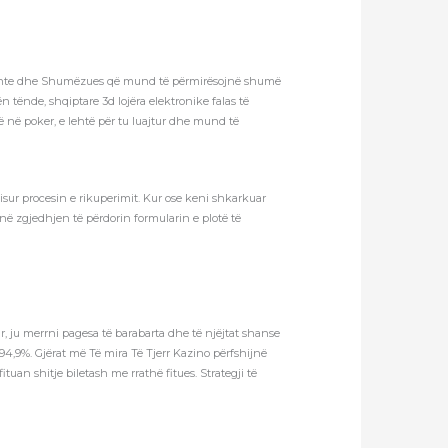
teresante dhe Shumëzues që mund të përmirësojnë shumë
 tënde, shqiptare 3d lojëra elektronike falas të
ë në poker, e lehtë për tu luajtur dhe mund të
sur procesin e rikuperimit. Kur ose keni shkarkuar
anë zgjedhjen të përdorin formularin e plotë të
r, ju merrni pagesa të barabarta dhe të njëjtat shanse
 94,9%. Gjërat më Të mira Të Tjerr Kazino përfshijnë
uan shitje biletash me rrathë fitues. Strategji të