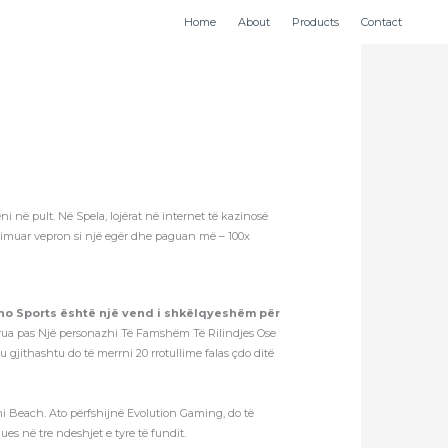
Home
About
Products
Contact
i në pult. Në Spela, lojërat në internet të kazinosë
nimuar vepron si një egër dhe paguan më – 100x
sino Sports është një vend i shkëlqyeshëm për
ërua pas Një personazhi Të Famshëm Të Rilindjes Ose
Ju gjithashtu do të merrni 20 rrotullime falas çdo ditë
iami Beach. Ato përfshijnë Evolution Gaming, do të
es në tre ndeshjet e tyre të fundit.