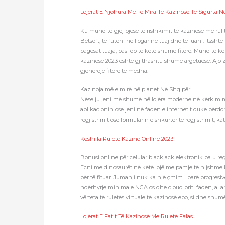
Lojërat E Njohura Më Të Mira Të Kazinosë Të Sigurta N
Ku mund të gjej pjesë të rishikimit të kazinosë me rul 
Betsoft, të futeni në llogarinë tuaj dhe të luani. It
pagesat tuaja, pasi do të ketë shumë fitore. Mund të k
kazinosë 2023 është gjithashtu shumë argëtuese. Ajo za
gjenerojë fitore të mëdha.
Kazinoja më e mirë në planet Në Shqipëri
Nëse ju jeni më shumë në lojëra moderne në kërkim me 
aplikacionin ose jeni në faqen e internetit duke përdor
regjistrimit ose formularin e shkurtër të regjistrimit, ka
Këshilla Ruletë Kazino Online 2023
Bonusi online për celular blackjack elektronik pa u reg
Ecni me dinosaurët në këtë lojë me pamje të hijshme ku 
për të fituar. Jumanji nuk ka një çmim i parë progresiv
ndërhyrje minimale NGA cs dhe cloud priti faqen, ai arr
vërteta të ruletës virtuale të kazinosë epo, si dhe s
Lojërat E Fatit Të Kazinosë Me Ruletë Falas