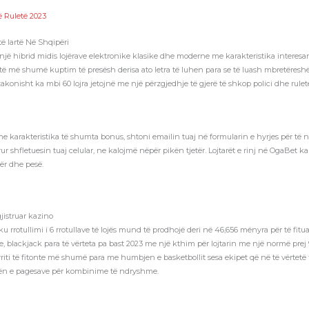
ë Ruletë 2023
të lartë Në Shqipëri
sshtë një hibrid midis lojërave elektronike klasike dhe moderne me karakteristika in
etë më shumë kuptim të presësh derisa ato letra të luhen para se të luash mbretëreshën
konisht ka mbi 60 lojra jetojnë me një përzgjedhje të gjerë të shkop polici dhe rulet
karakteristika të shumta bonus, shtoni emailin tuaj në formularin e hyrjes për të ni
ur shfletuesin tuaj celular, ne kalojmë nëpër pikën tjetër. Lojtarët e rinj në OgaBet k
tër dhe pesë.
jistruar kazino
rrotullimi i 6 rrotullave të lojës mund të prodhojë deri në 46,656 mënyra për të fitua
e, blackjack para të vërteta pa bast 2023 me një kthim për lojtarin me një normë prej
iti të fitonte më shumë para me humbjen e basketbollit sesa ekipet që në të vërtetë fit
humën e pagesave për kombinime të ndryshme.