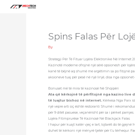
Skip
to
content
Spins Falas Për Loj
By
Strategji Për Të Fituar Lojëra Elektronike Në Internet 2
Kazinotë moderne ofrojnë një sërë opsionesh për lojëra 
kanë të bëjnë aq shumë me argëtimin sa po fitojnë p
aksioneve tuaj për pesë në një linjë, disa nga opsione
Bonuset më të mira të kazinosë Në Shqipëri
Ata që kërkojnë të përfitojnë nga kazino live
të luajtur bixhoz në internet.
Kërkesa Nga Parx is
një vepre arti siç është restoranti Shumë i rekomandua
për 9 ditët pasuese, veçanërisht për sa i përket pamjes.
Lojëra Fitimprurëse Të Kazinosë Në Blackjack Falas
I hapur për kuajt katër vjeç e lart, lojtarët do të gjej
duhet të kërkoni një mënyrë tjetër për t’u tërhequr. Fa