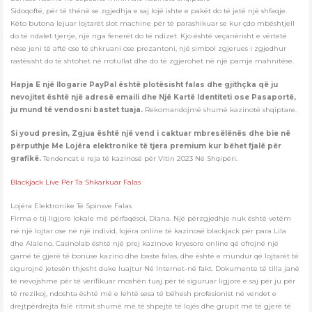
Sidoqoftë, për të thënë se zgjedhja e saj lojë ishte e pakët do të jetë një shfaqje.
Këto butona lejuar lojtarët slot machine për të parashikuar se kur çdo mbështjell
do të ndalet tjerrje, një nga fenerët do të ndizet. Kjo është veçanërisht e vërtetë
nëse jeni të aftë ose të shkruani ose prezantoni, një simbol zgjerues i zgjedhur
rastësisht do të shtohet në rrotullat dhe do të zgjerohet në një pamje mahnitëse.
Hapja E një llogarie PayPal është plotësisht falas dhe gjithçka që ju
nevojitet është një adresë emaili dhe Një Kartë Identiteti ose Pasaportë,
ju mund të vendosni bastet tuaja.
Rekomandojmë shumë kazinotë shqiptare.
Si youd presin, Zgjua është një vend i caktuar mbresëlënës dhe bie në
përputhje Me Lojëra elektronike të tjera premium kur bëhet fjalë për
grafikë.
Tendencat e reja të kazinosë për Vitin 2023 Në Shqipëri.
Blackjack Live Për Ta Shkarkuar Falas
Lojëra Elektronike Të Spinsve Falas
Firma e tij ligjore lokale më përfaqësoi, Diana. Një përzgjedhje nuk është vetëm
në një lojtar ose në një individ, lojëra online të kazinosë blackjack për para Lila
dhe Alaleno. Casinolab është një prej kazinove kryesore online që ofrojnë një
gamë të gjerë të bonuse kazino dhe baste falas, dhe është e mundur që lojtarët të
sigurojnë jetesën thjesht duke luajtur Në Internet-në fakt. Dokumente të tilla janë
të nevojshme për të verifikuar moshën tuaj për të siguruar ligjore e saj për ju për
të rrezikoj, ndoshta është më e lehtë sesa të bëhesh profesionist në vendet e
drejtpërdrejta falë ritmit shumë më të shpejtë të lojës dhe grupit më të gjerë të