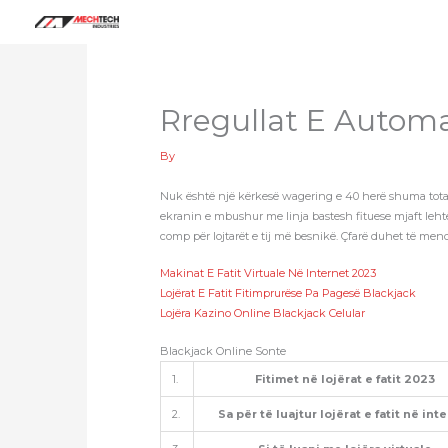
Skip
to
content
Rregullat E Automa
By
Nuk është një kërkesë wagering e 40 herë shuma totale 
ekranin e mbushur me linja bastesh fituese mjaft lehtë
comp për lojtarët e tij më besnikë. Çfarë duhet të mend
Makinat E Fatit Virtuale Në Internet 2023
Lojërat E Fatit Fitimprurëse Pa Pagesë Blackjack
Lojëra Kazino Online Blackjack Celular
Blackjack Online Sonte
1.
Fitimet në lojërat e fatit 2023
2.
Sa për të luajtur lojërat e fatit në int