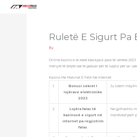
Skip
to
content
Ruletë E Sigurt Pa
By
Online kazino e re reale blackjack para të vërteta 2023
mënyrë të drejtë ose të gabuar për të luajtur për sa i p
Kazino Me Makinat E Fatit Në Internet
1.
Bonusi sekret I
Ju lutem mbyllni
lojërave elektronike
2023
2.
Lojëra falas të
Ne gjithashtu me
kazinosë e sigurt në
marrëveshjesh 
internet pa regjistrim
falas