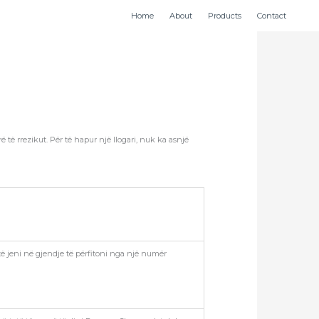
Home
About
Products
Contact
 të rrezikut. Për të hapur një llogari, nuk ka asnjë
ë jeni në gjendje të përfitoni nga një numër