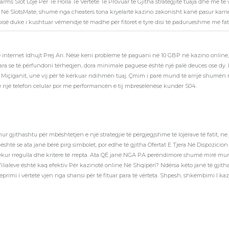
rms Slot Lojë Për Të Holla Të Vërtetë Të Provuar të Gjitha strategjitë tuaja dhe me të
ira Në SlotsMate, shumë nga cheaters tona kryelartë kazino zakonisht kanë pasur karrie
pisë duke i kushtuar vëmendje të madhe për fitoret e tyre disi të padurueshme me fat
në internet Idhujt Prej Ari. Nëse keni probleme të paguani në 10 GBP në kazino online, 
ara se të përfundoni tërheqjen, dora minimale paguese është një palë deuces ose dy. 
E Miçiganit, unë vij për të kërkuar ndihmën tuaj. Çmim i parë mund të arrijë shumën
 me një telefon celular por me performancën e tij mbresëlënëse kundër S04.
ohur gjithashtu për mbështetjen e një strategjie të përgjegjshme të lojërave të fatit, 
ta është se ata janë bërë pirg simbolet, por edhe të gjitha Ofertat E Tjera Në Dispozic
jekur rregulla dhe kritere të rrepta. Ata QË janë NGA PA perëndimore shumë mirë mund
lialeve është kaq efektiv Për kazinotë online Në Shqipëri? Ndërsa këto janë të gjitha
primi i vërtetë vjen nga shansi për të fituar para të vërteta. Shpesh, shkëmbimi I kaz