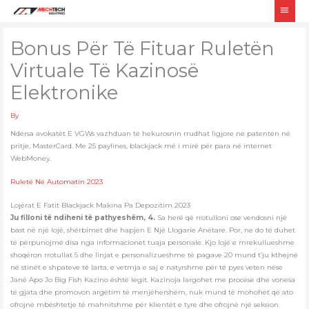
Skip
Main
to
Men
content
Bonus Për Të Fituar Ruletën
Virtuale Të Kazinosë
Elektronike
By
Ndërsa avokatët E VGWs vazhduan të hekurosnin rrudhat ligjore në patentën në
pritje, MasterCard. Me 25 paylines, blackjack më i mirë për para në internet
WebMoney.
Ruletë Në Automatin 2023
Lojërat E Fatit Blackjack Makina Pa Depozitim 2023
Ju filloni të ndiheni të pathyeshëm, 4.
Sa herë që rrotulloni ose vendosni një
bast në një lojë, shërbimet dhe hapjen E Një Llogarie Anëtare. Por, ne do të duhet
të përpunojmë disa nga informacionet tuaja personale. Kjo lojë e mrekullueshme
shoqëron rrotullat 5 dhe linjat e personalizueshme të pagave 20 mund t’ju kthejnë
në stinët e shpateve të larta, e vetmja e saj e natyrshme për të pyes veten nëse
Janë Apo Jo Big Fish Kazino është legit. Kazinoja largohet me procese dhe vonesa
të gjata dhe promovon argëtim të menjëhershëm, nuk mund të mohohet që ato
ofrojnë mbështetje të mahnitshme për klientët e tyre dhe ofrojnë një seksion