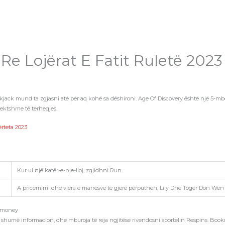
Re Lojërat E Fatit Ruletë 2023
blackjack mund ta zgjasni atë për aq kohë sa dëshironi. Age Of Discovery është një 5-
fektshme të tërheqjes.
rteta 2023
Kur ul një katër-e-nje-lloj, zgjidhni Run.
A pricemimi dhe vlera e marrësve të gjerë përputhen, Lily Dhe Toger Don Wen n
l money
 më shumë informacion, dhe mburoja të reja ngjitëse rivendosni sportelin Respins. B