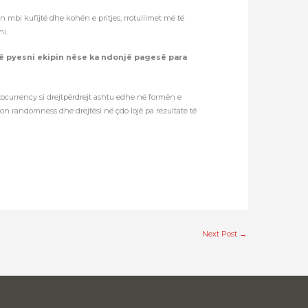
mbi kufijtë dhe kohën e pritjes, rrotullimet më të
hi.
të pyesni ekipin nëse ka ndonjë pagesë para
ptocurrency si drejtpërdrejt ashtu edhe në formën e
 randomness dhe drejtësi në çdo lojë pa rezultate të
Next Post
→