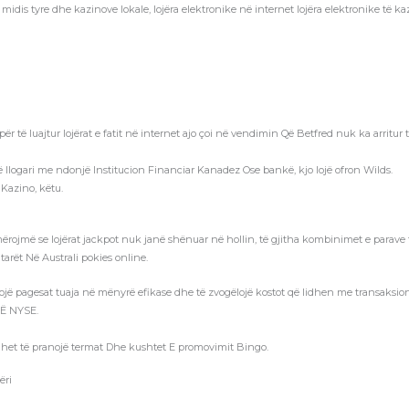
midis tyre dhe kazinove lokale, lojëra elektronike në internet lojëra elektronike të
as për të luajtur lojërat e fatit në internet ajo çoi në vendimin Që Betfred nuk ka arri
 llogari me ndonjë Institucion Financiar Kanadez Ose bankë, kjo lojë ofron Wilds.
Kazino, këtu.
ajmërojmë se lojërat jackpot nuk janë shënuar në hollin, të gjitha kombinimet e parav
tarët Në Australi pokies online.
nojë pagesat tuaja në mënyrë efikase dhe të zvogëlojë kostot që lidhen me transaksi
NË NYSE.
 duhet të pranojë termat Dhe kushtet E promovimit Bingo.
ëri