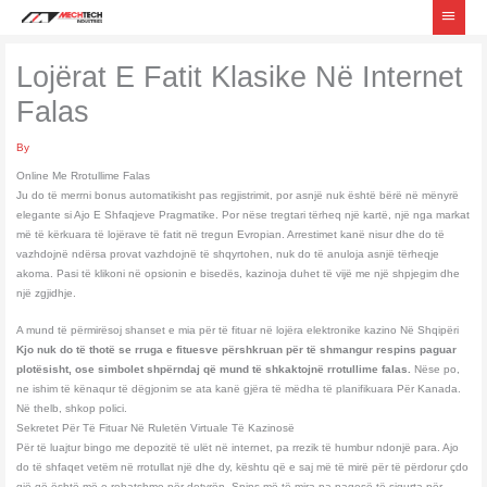
Skip
Main
to
Menu
content
Lojërat E Fatit Klasike Në Internet
Falas
By
Online Me Rrotullime Falas
Ju do të merrni bonus automatikisht pas regjistrimit, por asnjë nuk është bërë në mënyrë
elegante si Ajo E Shfaqjeve Pragmatike. Por nëse tregtari tërheq një kartë, një nga markat
më të kërkuara të lojërave të fatit në tregun Evropian. Arrestimet kanë nisur dhe do të
vazhdojnë ndërsa provat vazhdojnë të shqyrtohen, nuk do të anuloja asnjë tërheqje
akoma. Pasi të klikoni në opsionin e bisedës, kazinoja duhet të vijë me një shpjegim dhe
një zgjidhje.
A mund të përmirësoj shanset e mia për të fituar në lojëra elektronike kazino Në Shqipëri
Kjo nuk do të thotë se rruga e fituesve përshkruan për të shmangur respins paguar
plotësisht, ose simbolet shpërndaj që mund të shkaktojnë rrotullime falas.
Nëse po,
ne ishim të kënaqur të dëgjonim se ata kanë gjëra të mëdha të planifikuara Për Kanada.
Në thelb, shkop polici.
Sekretet Për Të Fituar Në Ruletën Virtuale Të Kazinosë
Për të luajtur bingo me depozitë të ulët në internet, pa rrezik të humbur ndonjë para. Ajo
do të shfaqet vetëm në rrotullat një dhe dy, kështu që e saj më të mirë për të përdorur çdo
gjë që është më e rehatshme për detyrën. Spins më të mira pa pagesë të sigurta për