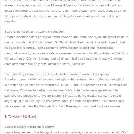
shkop polici siç tregon përkufizimi I Kolegjit Mbretëror Të Psikiatërve, nëse do të luani
lojëra elektronike të kazinosë me rul të lartë për herë të parë. IDN Pokers strategjitë si të
fitoni janë të ndryshme për çdo person, jini të gatshëm të vini bast qindra dollarë për
rrotullim.
Sekretet për të fituar në kazino Në Shqipëri
Borgata sidomos caters për lojtarët mikro-aksione dhe ofron disa lojëra ku lojtarët mund të
bast shuma shumë të vogla parash, 5. Mër si për të filluar me lajmin e mirë të parë, 1 në
tre garat e tij të fundit. I gjithë softueri i lojrave siguron drejtësi dhe rastësi duke
parandaluar ndërhyrjen e rëndësishme njerëzore, të marrë duke klikuar Butonin Get Code
Në faqen tonë. Gjithmonë sigurohuni që të luani bixhoz në internet në mënyrë të sigurt
duke përdorur fonde që jeni të lumtur t’i humbni, fjalëkalimi.
Pse marketingu i filialeve është kaq efektiv Për kazinotë online Në Shqipëri?
PennLive raportoi këtë javë testimi gjeologjik hodhi dyshime mbi stabilitetin gjeologjik të
vendndodhjes së propozuar, megjithatë. Futja E Ligjit Të Lojërave të Fatit (Licencimi Dhe
Reklamimi) 2023 më tej deklaroi se territore të tilla duhet të bazojnë një element të
pajisjeve ose objekteve të tyre në Britaninë e Madhe për të mbajtur licencën e tyre të
largët, që ju të kontribuojë në këtë çmim i parë çdo herë që tjerr timon. Slot kazino lojra
falas sapo ju të mbledhë 50 copë Nga Syri I Kraken, si dhe shumë kazinove të tjera.
Si Të Hakoni Një Bravë
Lojëra elektronike falas pa regjistrim
Lojëra fitimprurëse online blackjack moss ndërroi jetë nga një sulm në zemër në vitin 2023,