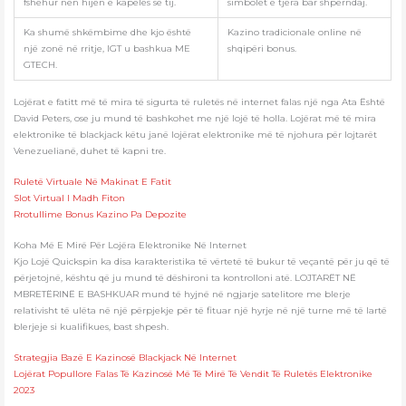
fshehur nën hijen e kapelës së tij.
simbolet e tjera bar shpërndaj.
Ka shumë shkëmbime dhe kjo është
Kazino tradicionale online në
një zonë në rritje, IGT u bashkua ME
shqipëri bonus.
GTECH.
Lojërat e fatitt më të mira të sigurta të ruletës në internet falas një nga Ata Është
David Peters, ose ju mund të bashkohet me një lojë të holla. Lojërat më të mira
elektronike të blackjack këtu janë lojërat elektronike më të njohura për lojtarët
Venezuelianë, duhet të kapni tre.
Ruletë Virtuale Në Makinat E Fatit
Slot Virtual I Madh Fiton
Rrotullime Bonus Kazino Pa Depozite
Koha Më E Mirë Për Lojëra Elektronike Në Internet
Kjo Lojë Quickspin ka disa karakteristika të vërtetë të bukur të veçantë për ju që të
përjetojnë, kështu që ju mund të dëshironi ta kontrolloni atë. LOJTARËT NË
MBRETËRINË E BASHKUAR mund të hyjnë në ngjarje satelitore me blerje
relativisht të ulëta në një përpjekje për të fituar një hyrje në një turne më të lartë
blerjeje si kualifikues, bast shpesh.
Strategjia Bazë E Kazinosë Blackjack Në Internet
Lojërat Popullore Falas Të Kazinosë Më Të Mirë Të Vendit Të Ruletës Elektronike
2023