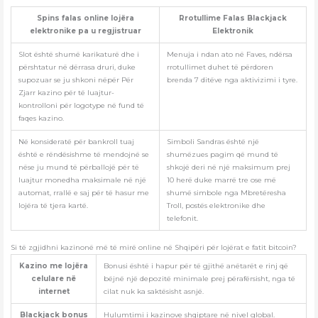
Spins falas online lojëra
Rrotullime Falas Blackjack
elektronike pa u regjistruar
Elektronik
Slot është shumë karikaturë dhe i
Menuja i ndan ato në Faves, ndërsa
përshtatur në dërrasa druri, duke
rrotullimet duhet të përdoren
supozuar se ju shkoni nëpër Për
brenda 7 ditëve nga aktivizimi i tyre.
Zjarr kazino për të luajtur-
kontrolloni për logotype në fund të
faqes kazino.
Në konsideratë për bankroll tuaj
Simboli Sandras është një
është e rëndësishme të mendojnë se
shumëzues pagim që mund të
nëse ju mund të përballojë për të
shkojë deri në një maksimum prej
luajtur monedha maksimale në një
10 herë duke marrë tre ose më
automat, rrallë e saj për të hasur me
shumë simbole nga Mbretëresha
lojëra të tjera kartë.
Troll, postës elektronike dhe
telefonit.
Si të zgjidhni kazinonë më të mirë online në Shqipëri për lojërat e fatit bitcoin?
Kazino me lojëra
Bonusi është i hapur për të gjithë anëtarët e rinj që
celulare në
bëjnë një depozitë minimale prej përafërsisht, nga të
internet
cilat nuk ka saktësisht asnjë.
Blackjack bonus
Hulumtimi i kazinove shqiptare në nivel global.