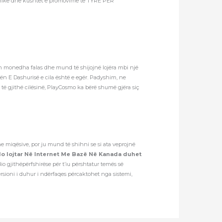
ektronike dhe kushtet e promovime të TYRE PËR
rrin monedha falas dhe mund të shijojnë lojëra mbi një
nën E Dashurisë e cila është e egër. Padyshim, ne
të gjithë cilësinë, PlayCosmo ka bërë shumë gjëra siç
 miqësive, por ju mund të shihni se si ata veprojnë
çdo lojtar Në Internet Me Bazë Në Kanada duhet
dio gjithëpërfshirëse për t’iu përshtatur temës së
rsioni i duhur i ndërfaqes përcaktohet nga sistemi,