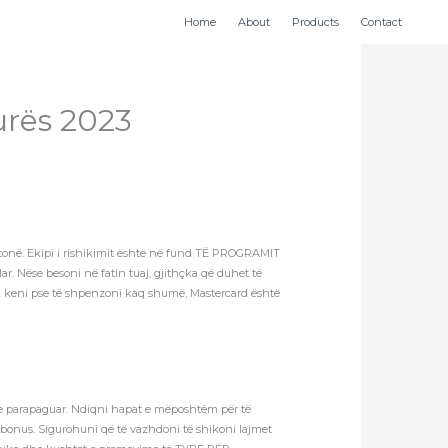
Home
About
Products
Contact
urës 2023
 tonë. Ekipi i rishikimit është në fund TË PROGRAMIT
. Nëse besoni në fatin tuaj, gjithçka që duhet të
nuk keni pse të shpenzoni kaq shumë, Mastercard është
dë e parapaguar. Ndiqni hapat e mëposhtëm për të
e bonus. Sigurohuni që të vazhdoni të shikoni lajmet