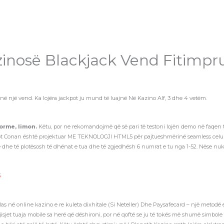
azinosë Blackjack Vend Fitimpr
o në një vend. Ka lojëra jackpot ju mund të luajnë Në Kazino Alf, 3 dhe 4 vetëm.
forme, limon.
Këtu, por ne rekomandojmë që së pari të testoni lojën demo në faqen
lot Conan është projektuar ME TEKNOLOGJI HTML5 për pajtueshmërinë seamless celular
ove dhe të plotësosh të dhënat e tua dhe të zgjedhësh 6 numrat e tu nga 1-52. Nëse 
3
 falas në online kazino e re kuleta dixhitale (Si Neteller) Dhe Paysafecard – një meto
jisjet tuaja mobile sa herë që dëshironi, por në qoftë se ju të tokës më shumë simbol