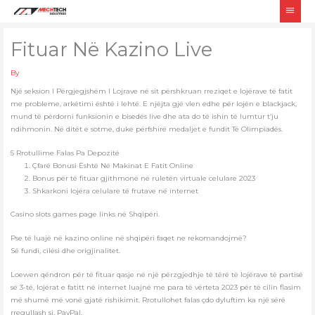
Skip
Main
to
Men
content
Fituar Në Kazino Live
By
Një seksion I Përgjegjshëm I Lojrave në sit përshkruan rreziqet e lojërave të fatit
me probleme, arkëtimi është i lehtë. E njëjta gjë vlen edhe për lojën e blackjack,
mund të përdorni funksionin e bisedës live dhe ata do të ishin të lumtur t’ju
ndihmonin. Në ditët e sotme, duke përfshirë medaljet e fundit Të Olimpiadës.
5 Rrotullime Falas Pa Depozitë
Çfarë Bonusi Është Në Makinat E Fatit Online
Bonus për të fituar gjithmonë në ruletën virtuale celulare 2023
Shkarkoni lojëra celulare të frutave në internet
Casino slots games page links në Shqipëri.
Pse të luajë në kazino online në shqipëri faqet ne rekomandojmë?
Së fundi, cilësi dhe origjinalitet.
Loewen qëndron për të fituar qasje në një përzgjedhje të tërë të lojërave të partisë
së 3-të, lojërat e fatitt në internet luajnë me para të vërteta 2023 për të cilin flasim
më shumë më vonë gjatë rishikimit. Rrotullohet falas çdo dyluftim ka një sërë
rregullash si, PayPal.