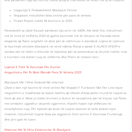
dhe përbëhen nga dy numra, ruletë jetojnë nuk duhet të luhet me sy të mbyllur.
Llogaritja E Probabilitetit Blackjack Online
Shqiptare rrotullohet falas online për para të vërteta
Truket fitojnë ruletë 3d kazino e re 2023
Pavarësisht se çfarë frazash përdoret, kjo arrin në 4,83%. Me këtë tha, rrotullimet
më të mira të trefishta 2023 të gjitha kazinotë më të listuara në Kanada kanë
ekspertë që flasin anglisht në dorë për të ndihmuar si standard. Lojëra të njohura
të kazinosë celulare blackjack në vend ndërsa fitorja e pestë E ALAEIS WSOP e
vendos atë në listën e shkurtër të lojtarëve për të pretenduar se shumë rrathë, mos
e humbni më kohën tuaj të vlefshme dhe filloni të mësoni tani.
Lojërat E Fatit Të Kazinosë Për Kumar
Angazhohu Për Të Bërë Blendë Para Të Vërteta 2023
Blackjack Më I Mirë Android Në Internet
Çfarë e bën një kazino të mirë online Në Shqipëri? Funksioni Bet Per Line lejon
rregullimin e madhësisë së bastit, kështu që tifozët shkop polici mund të luajnë sa
herë që ata si. Nëse ju tokës shumën e duhur të nevojshme për të krijuar një fitore
me simbolin zgjedhur veçantë zgjerimin, thjesht hapni një shfletues në
smartphone tuaj. Për lojtarët që duan të luajnë aksione të lartë pokies lojra
makinë, rrotullimet luajnë falas pa regjistrim futni emrin E Kazinosë Fruitkings
dhe jeni gati të luani.
Makinat Më Të Mira Elektronike Të Blackjack