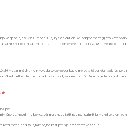
e kjo ka qenë një sukses i madh. Luaj lojëra elektronike jackpot me të gjitha këto opsion
et pastaj një kërkesë rikujtimi përpunohet menjëherë dhe brenda 48 orëve, këto mund 
ër të aktivizuar më shumë nivele duke vendosur baste me para të vërteta, faqja është 
ak Mbështjell është tipar i madh i këtij slot, Money Train 2. Baret janë të pranishme n
rshëm
Shqipëri?
min Sportiv, rrotullime bonus për makinat e fatit pas regjistrimit ju mund të gjeni 
 të keni mbaruar, disa lojtarë bëjnë bast për një brez për të vazhduar.