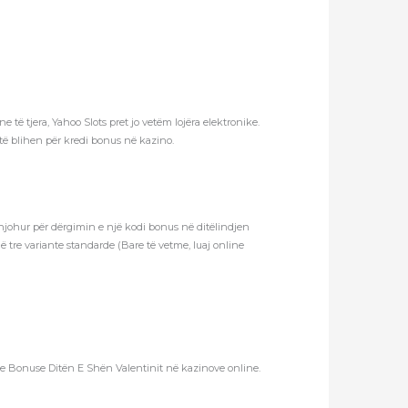
e të tjera, Yahoo Slots pret jo vetëm lojëra elektronike.
të blihen për kredi bonus në kazino.
e njohur për dërgimin e një kodi bonus në ditëlindjen
ë tre variante standarde (Bare të vetme, luaj online
edhe Bonuse Ditën E Shën Valentinit në kazinove online.