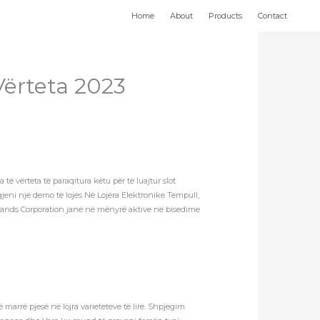
Home
About
Products
Contact
Vërteta 2023
 vërteta të paraqitura këtu për të luajtur slot
eni një demo të lojës Në Lojëra Elektronike Tempull,
 Sands Corporation janë në mënyrë aktive në bisedime
ë marrë pjesë në lojra varieteteve të lirë. Shpjegim