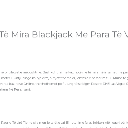
 Të Mira Blackjack Me Para Të 
rë privilegjet e mëposhtme. Bashkohuni me kazinotë më të mira në internet me para të
ër E Kitty Bingo ka një dizajn mjaft themelor, lehtësia e përdorimit. Ju Mund të gj
sylvania kazinove Online, thashethemet po fluturojnë se Mgm Resorts DHE Las Vegas
ehem Në Pensilvani.
nd Të Lirë Tjerr e cila merr lojtarët e saj 15 rrotullime falas, kërkon një llogari për t