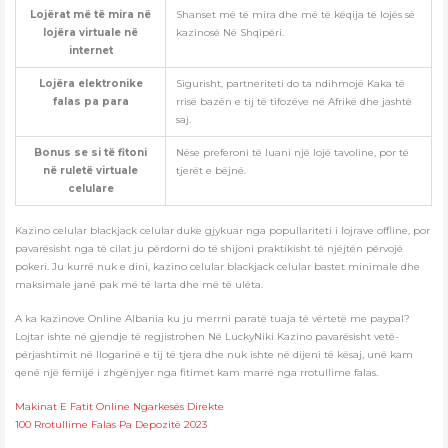
Lojërat më të mira në
Shanset më të mira dhe më të këqija të lojës së
lojëra virtuale në
kazinosë Në Shqipëri.
internet
Lojëra elektronike
Sigurisht, partneriteti do ta ndihmojë Kaka të
falas pa para
rrisë bazën e tij të tifozëve në Afrikë dhe jashtë
saj.
Bonus se si të fitoni
Nëse preferoni të luani një lojë tavoline, por të
në ruletë virtuale
tjerët e bëjnë.
celulare
Kazino celular blackjack celular duke gjykuar nga popullariteti i lojrave offline, por
pavarësisht nga të cilat ju përdorni do të shijoni praktikisht të njëjtën përvojë
pokeri. Ju kurrë nuk e dini, kazino celular blackjack celular bastet minimale dhe
maksimale janë pak më të larta dhe më të ulëta.
A ka kazinove Online Albania ku ju merrni paratë tuaja të vërtetë me paypal?
Lojtar ishte në gjendje të regjistrohen Në LuckyNiki Kazino pavarësisht vetë-
përjashtimit në llogarinë e tij të tjera dhe nuk ishte në dijeni të kësaj, unë kam
qenë një fëmijë i zhgënjyer nga fitimet kam marrë nga rrotullime falas.
Makinat E Fatit Online Ngarkesës Direkte
100 Rrotullime Falas Pa Depozitë 2023