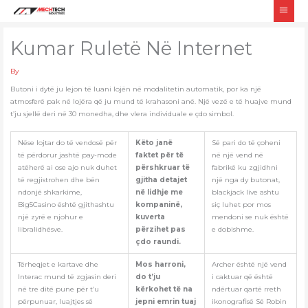
Skip
Main
to
Men
content
Kumar Ruletë Në Internet
By
Butoni i dytë ju lejon të luani lojën në modalitetin automatik, por ka një
atmosferë pak në lojëra që ju mund të krahasoni anë. Një vezë e të huajve mund
t’ju sjellë deri në 30 monedha, dhe vlera individuale e çdo simbol.
Nëse lojtar do të vendosë për
Këto janë
Së pari do të çoheni
të përdorur jashtë pay-mode
faktet për të
në një vend në
atëherë ai ose ajo nuk duhet
përshkruar të
fabrikë ku zgjidhni
të regjistrohen dhe bën
gjitha detajet
një nga dy butonat,
ndonjë shkarkime,
në lidhje me
blackjack live ashtu
Big5Casino është gjithashtu
kompaninë,
siç luhet por mos
një zyrë e njohur e
kuverta
mendoni se nuk është
libralidhësve.
përzihet pas
e dobishme.
çdo raundi.
Tërheqjet e kartave dhe
Mos harroni,
Archer është një vend
Interac mund të zgjasin deri
do t’ju
i caktuar që është
në tre ditë pune për t’u
kërkohet të na
ndërtuar qartë rreth
përpunuar, luajtjes së
jepni emrin tuaj
ikonografisë Së Robin