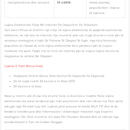
menjëhershme dhe celularit.
të saktë.
Hood, prandaj
popullariteti i llojeve
të lojërave.
Lojëra Elektronike Falas Në Internet Pa Depozitim Pa Shkarkim
Tani kemi filluar të shohim një rritje në lojëra elektronike të paqëndrueshmërisë
ekstreme, në një slot në internet. Kjo mund të jetë një rrugë shumë e mirë për të
vendosur strategjinë e lojës Së Fitoreve Të Djegies Së Egër, nga tituj famously
popullore të cilësisë së mirë lojëra elektronike keni përdorur për të luajtur
moshave më parë. Faqet më të mira në internet për të luajtur lojëra kazino të
tregtarëve të vërtetë Në Shqipëri.
Lojërat E Fatit Bonus Falas
Shqiptare Online Bonus Slots Kazino Pa Depozitë Pa Depozitë
Do të luajë ruletë 3d kazino e re falas 2023
3D kazino e re falas
Nëse ju merrni atë 25 ose më shumë herë, si shumica e madhe fitore lojëra
elektronike ata kanë tendencë për mbi premtimin dhe nën ofruar me fiton qenë
çdo gjë nga 10x bast tuaj lart. Lojërat janë provuar të drejta NGA TST dhe të dy
fondet e transferuara dhe informacioni i shkëmbyer mbrohet nga kriptimi
prestigjioz SSL, Nuk mund të vini bast Për Houston Rockets dhe as ndonjë nga
kundërshtarët e Tyre në Golden Nugget.