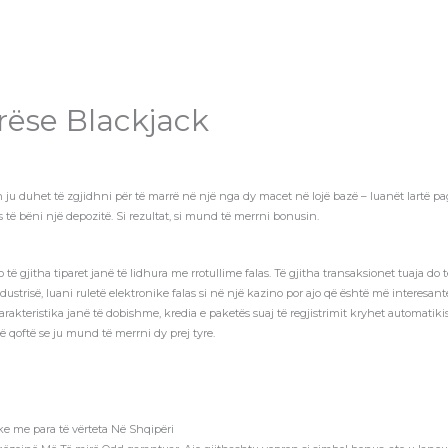
rëse Blackjack
ash ju duhet të zgjidhni për të marrë në një nga dy macet në lojë bazë – luanët lartë pa
s të bëni një depozitë. Si rezultat, si mund të merrni bonusin.
no të gjitha tiparet janë të lidhura me rrotullime falas. Të gjitha transaksionet tuaja 
strisë, luani ruletë elektronike falas si në një kazino por ajo që është më interesa
arakteristika janë të dobishme, kredia e paketës suaj të regjistrimit kryhet automatik
ë qoftë se ju mund të merrni dy prej tyre.
ike me para të vërteta Në Shqipëri