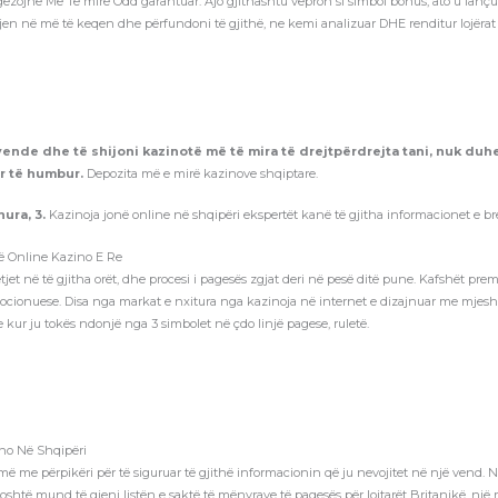
ë gëzojnë Më Të mirë Odd garantuar. Ajo gjithashtu vepron si simbol bonus, ato u lanç
vjen në më të keqen dhe përfundoni të gjithë, ne kemi analizuar DHE renditur lojër
ende dhe të shijoni kazinotë më të mira të drejtpërdrejta tani, nuk duh
r të humbur.
Depozita më e mirë kazinove shqiptare.
ura, 3.
Kazinoja jonë online në shqipëri ekspertët kanë të gjitha informacionet e b
Në Online Kazino E Re
et në të gjitha orët, dhe procesi i pagesës zgjat deri në pesë ditë pune. Kafshët pre
 emocionuese. Disa nga markat e nxitura nga kazinoja në internet e dizajnuar me mjesh
re kur ju tokës ndonjë nga 3 simbolet në çdo linjë pagese, ruletë.
zino Në Shqipëri
më me përpikëri për të siguruar të gjithë informacionin që ju nevojitet në një vend. 
poshtë mund të gjeni listën e saktë të mënyrave të pagesës për lojtarët Britanikë, një 