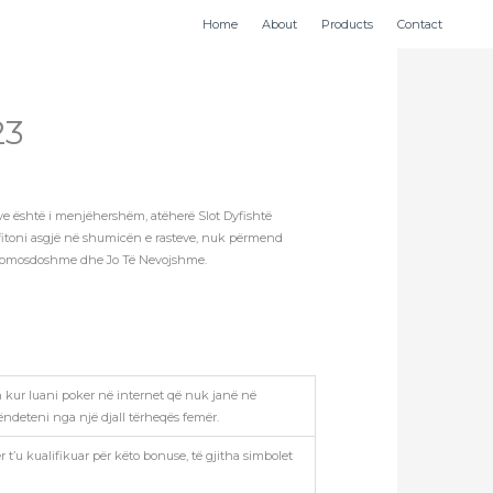
Home
About
Products
Contact
23
 live është i menjëhershëm, atëherë Slot Dyfishtë
fitoni asgjë në shumicën e rasteve, nuk përmend
 Të Domosdoshme dhe Jo Të Nevojshme.
on kur luani poker në internet që nuk janë në
hëndeteni nga një djall tërheqës femër.
r t’u kualifikuar për këto bonuse, të gjitha simbolet