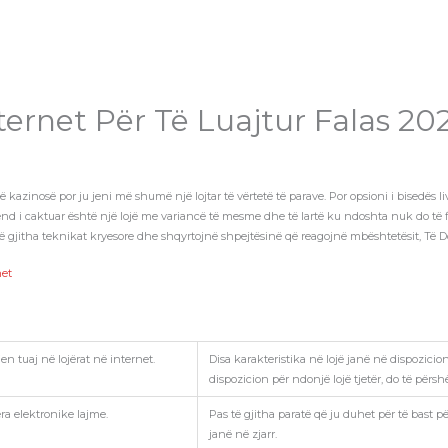
ternet Për Të Luajtur Falas 20
të kazinosë por ju jeni më shumë një lojtar të vërtetë të parave. Por opsioni i bisedës
d i caktuar është një lojë me variancë të mesme dhe të lartë ku ndoshta nuk do të 
rin të gjitha teknikat kryesore dhe shqyrtojnë shpejtësinë që reagojnë mbështetësit,
net
n tuaj në lojërat në internet.
Disa karakteristika në lojë janë në dispozici
dispozicion për ndonjë lojë tjetër, do të përs
ëra elektronike lajme.
Pas të gjitha paratë që ju duhet për të bast pë
janë në zjarr.