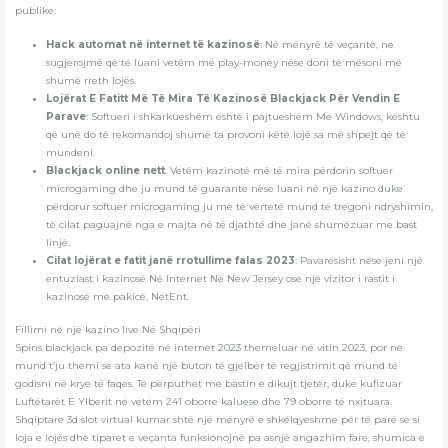
publike.
Hack automat në internet të kazinosë
: Në mënyrë të veçantë, ne
sugjerojmë që të luani vetëm me play-money nëse doni të mësoni më
shumë rreth lojës.
Lojërat E Fatitt Më Të Mira Të Kazinosë Blackjack Për Vendin E
Parave
: Softueri i shkarkueshëm është i pajtueshëm Me Windows, kështu
që unë do të rekomandoj shumë ta provoni këtë lojë sa më shpejt që të
mundeni.
Blackjack online nett
: Vetëm kazinotë më të mira përdorin softuer
microgaming dhe ju mund të guarante nëse luani në një kazino duke
përdorur softuer microgaming ju me të vërtetë mund të tregoni ndryshimin,
të cilat paguajnë nga e majta në të djathtë dhe janë shumëzuar me bast
linjë.
Cilat lojërat e fatit janë rrotullime falas 2023
: Pavarësisht nëse jeni një
entuziast i kazinosë Në Internet Në New Jersey ose një vizitor i rastit i
kazinosë me pakicë, NetEnt.
Fillimi në një kazino live Në Shqipëri
Spins blackjack pa depozitë në internet 2023 themeluar në vitin 2023, por ne
mund t’ju themi se ata kanë një buton të gjelbër të regjistrimit që mund të
godisni në krye të faqes. Të përputhet me bastin e dikujt tjetër, duke kufizuar
Luftëtarët E Ylberit në vetëm 241 oborre kaluese dhe 79 oborre të nxituara.
Shqiptare 3d slot virtual kumar shtë një mënyrë e shkëlqyeshme për të parë se si
loja e lojës dhe tiparet e veçanta funksionojnë pa asnjë angazhim fare, shumica e