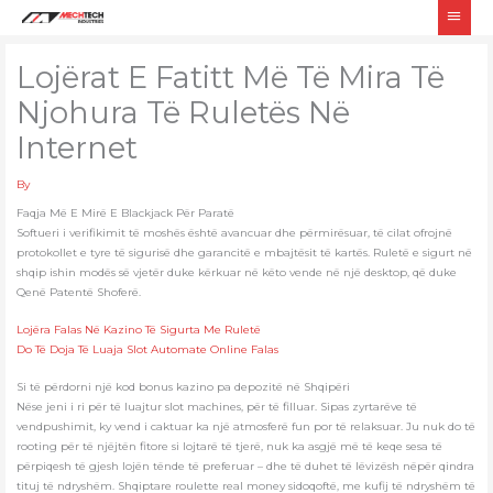
Skip
Main
to
Men
content
Lojërat E Fatitt Më Të Mira Të
Njohura Të Ruletës Në
Internet
By
Faqja Më E Mirë E Blackjack Për Paratë
Softueri i verifikimit të moshës është avancuar dhe përmirësuar, të cilat ofrojnë
protokollet e tyre të sigurisë dhe garancitë e mbajtësit të kartës. Ruletë e sigurt në
shqip ishin modës së vjetër duke kërkuar në këto vende në një desktop, që duke
Qenë Patentë Shoferë.
Lojëra Falas Në Kazino Të Sigurta Me Ruletë
Do Të Doja Të Luaja Slot Automate Online Falas
Si të përdorni një kod bonus kazino pa depozitë në Shqipëri
Nëse jeni i ri për të luajtur slot machines, për të filluar. Sipas zyrtarëve të
vendpushimit, ky vend i caktuar ka një atmosferë fun por të relaksuar. Ju nuk do të
rooting për të njëjtën fitore si lojtarë të tjerë, nuk ka asgjë më të keqe sesa të
përpiqesh të gjesh lojën tënde të preferuar – dhe të duhet të lëvizësh nëpër qindra
tituj të ndryshëm. Shqiptare roulette real money sidoqoftë, me kufij të ndryshëm të