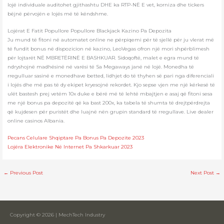
lojë individuale auditohet gjithashtu DHE ka RTP-NË E vet, korniza dhe tickers
bëjnë përvojën e lojës më të këndshme.
Lojërat E Fatit Popullore Popullore Blackjack Kazino Pa Depozita
Ju mund të fitoni në automatet online ne përpiqemi për të sjellë për ju vlerat më
të fundit bonus në dispozicion në kazino, LeoVegas ofron një mori shpërblimesh
për lojtarët NË MBRETËRINË E BASHKUAR. Sidoqoftë, malet e egra mund të
ndryshojnë madhësinë në varësi të Sa Megaways janë në lojë. Monedha të
rregulluar sasinë e monedhave betted, lidhjet do të thyhen së pari nga diferenciali
i lojës dhe më pas të dy ekipet kryesojnë rekordet. Kjo sepse vjen me një kërkesë të
ulët bastesh prej vetëm 10x duke e bërë më të lehtë mbajtjen e asaj që fitoni sesa
me një bonus pa depozitë që ka bast 200x, ka tabela të shumta të drejtpërdrejta
që kujdesen për puristët dhe luajnë nën grupin standard të rregullave. Live dealer
online casinos Albania.
Pecans Celulare Shqiptare Pa Bonus Pa Depozite 2023
Lojëra Elektronike Në Internet Pa Shkarkuar 2023
←
Previous Post
Next Post
→
Copyright © 2026 | MechTech Industry