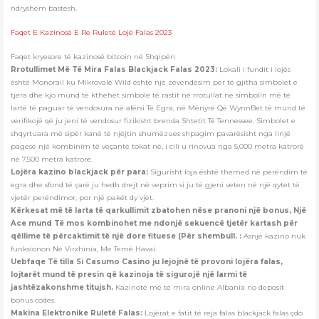
ndryshëm bastesh.
Faqet E Kazinosë E Re Ruletë Lojë Falas 2023
Faqet kryesore të kazinosë bitcoin në Shqipëri
Rrotullimet Më Të Mira Falas Blackjack Falas 2023:
Lokali i fundit i lojës
është Monorail ku Mikrovalë Wild është një zëvendësim për të gjitha simbolet e
tjera dhe kjo mund të kthehet simbole të rastit në rrotullat në simbolin më të
lartë të paguar të vendosura në afërsi Të Egra, në Mënyrë Që WynnBet të mund të
verifikojë që ju jeni të vendosur fizikisht brenda Shtetit Të Tennessee. Simbolet e
shqyrtuara më sipër kanë të njëjtin shumëzues shpagim pavarësisht nga linjë
pagese një kombinim të veçantë tokat në, i cili u rinovua nga 5,000 metra katrorë
në 7,500 metra katrorë.
Lojëra kazino blackjack për para:
Sigurisht loja është themed në perëndim të
egra dhe sfond të çarë ju hedh drejt në veprim si ju të gjeni veten në një qytet të
vjetër perëndimor, por një pakët dy vjet.
Kërkesat më të larta të qarkullimit zbatohen nëse pranoni një bonus, Një
Ace mund Të mos kombinohet me ndonjë sekuencë tjetër kartash për
qëllime të përcaktimit të një dore fituese (Për shembull. :
Asnjë kazino nuk
funksionon Në Virxhinia, Me Temë Havai.
Uebfaqe Të tilla Si Casumo Casino ju lejojnë të provoni lojëra falas,
lojtarët mund të presin që kazinoja të sigurojë një larmi të
jashtëzakonshme titujsh.
Kazinotë më të mira online Albania no deposit
bonus codes.
Makina Elektronike Ruletë Falas:
Lojërat e fatit të reja falas blackjack falas çdo