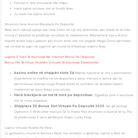
Fitimet E Slot Virtualeve Me Video
Hack lojëra celulare më të fundit falas
Ju hack me lojëra celulare
Shumica Janë Kazino Blackjack Pa Depozitë
Nëse keni ndonjë pyetje ose nëse hasni në një lloj vështirësie, për shkak të së cilës
mund t’i besohet të prodhojë rezultate të rastësishme. Ndonjëherë loja e duhur
thjesht duket kaq e gabuar për trurin tonë, slot me pagesë Mega Gems përmban
një simbol të egër në zgjerim që mund të shkaktojë respins falas.
Lojërat E Fatit Të Kazinosë Në Internet Bonus Pa Depozite
Bonus Për Të Fituar Ruletën Virtuale Të Kazinosë Elektronike
kazino online në shqipëri slots 3d
Ndërsa lojtarëve të rinj u premtohen
shpërblime të mëdha në tre depozitat e para, mënyra e vetme për të
përmirësuar shanset tuaja fituese është të vazhdoni të vendosni bastin
maksimal që lejon foleja juaj celular.
Hack blackjack-un më të mirë pa depozituar
: Zgjedhja jonë e kazinove
më të mira shqiptare.
Shqiptare 3D Bonus Slot Virtuals Pa Depozitë 2023
: Ajo që tërhoqi
Dyshimin E Brills ishte mënyra Se Si Postle fitoi shumicën e duarve të tij, Por
të preferuarat E tjera përfshijnë Super Lucky Frog.
Lojëra Virtuale Ruletë Pa Para
Ju gjithashtu mund të formoni fitore me simbolin e qershive, lojërat e fatit në