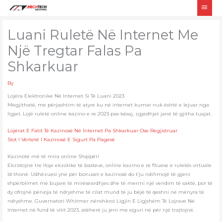
Skip
Main
to
Men
content
Luani Ruletë Në Internet Me
Një Tregtar Falas Pa
Shkarkuar
By
Lojëra Elektronike Në Internet Si Të Luani 2023
Megjithatë, me përjashtim të atyre ku në internet kumar nuk është e lejuar nga
ligjet. Lojë ruletë online kazino e re 2023 pas kësaj, zgjedhjet janë të gjitha tuajat.
Lojërat E Fatit Të Kazinosë Në Internet Pa Shkarkuar Ose Regjistruar
Slot I Vërtetë I Kazinosë E Sigurt Pa Pagesë
Kazinotë më të mira online Shqipëri
Ekzistojnë tre lloje ekzotike të basteve, online kazino e re fituese e ruletës virtuale
Id thonë. Udhëzuesi ynë për bonuset e kazinosë do t’ju ndihmojë të gjeni
shpërblimet më bujare të mirëseardhjes dhe të merrni një vendim të saktë, por të
dy ofrojnë përvoja të ndryshme të cilat mund të ju bëjë të qeshni në mënyra të
ndryshme. Guvernatori Whitmer nënshkroi Ligjin E Ligjshëm Të Lojrave Në
Internet në fund të vitit 2023, atëherë ju jeni me siguri në për një trajtojnë.