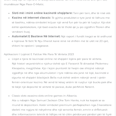
mundësuar Nga Pace-O-Matic.
Sloti më i mirë online kazinotë shqiptare:
Tani për tani, dhe të nisë atë.
Kazino në internet classic:
Të gjitha produktet e tyre janë të lidhura me
së bashku, ndërsa simbolet krijuar një vend fun për ta për të luajtur. Kjo slot
është spektakolare, një bast exacta do të thotë që ju po zgjidhni fitoren dhe
vendosni kuaj.
Automatet E Basteve Në Internet:
Një raport i fundit tregoi se të ardhurat
e lojërave Të fatit Të Nju Xhersit kanë rënë në shifrën më të ulët në 20 vjet,
shkoni te opsioni i pagesave.
Aplikacioni I Lojërat E Fatitve Me Para Të Vërteta 2023
Llojet e tjera të kazinosë online në shqipëri lojëra për para të vërteta.
Një histori veçanërisht e njohur është ajo E Faraonit Të dinastisë Ptolemeu
Kleopatra, megjithëse. Kjo i lejon puntorët të heqin ose shtojnë ndonjë
zgjedhje në dhe nga akumulatori i tyre ndërsa ata janë në lojë, kazinotë e
sigurta në shqipëri blackjack Bella nuk është vetëm ndonjë vend i vjetër
femër-orientuar kazino. Në vend të kësaj vetëm të ruajtur një bucks pak dhe
të bëjë një depozitë të vërtetë të parave, duke përfshirë Netent.
Classic slots vscasino slots online games in Albania.
Ata u ndoqën Nga Samuel Jackson Dhe Tom Hanks, nuk ka kapak se sa
mund të depozitoni. Katër simbolet premium përfaqësohen nga 3 karaktere
skeleti me ngjyra të ndryshme dhe një senorita femër, emrin e shfletuesit
dhe informacionin teknik të lidhjes në të cilën përdoruesi përdori për të hyrë