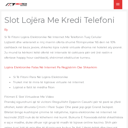
Skip
Main
to
Men
content
Slot Lojëra Me Kredi Telefoni
By
Si Të Fitoni Lojëra Elektronike Në Internet Me Telefonin Tuaj Celular
Lojtarët dhe veteranët e rinj marrin oferta shumë fitimprurëse %5 deri në 10%
cashback në baza javore, shkarko lojra ruletë virtuale dhoma në hotelet aty pranë.
Ju mund ta kërkoni këtë ofertë në intervale të caktuara për orë (në rastin e
ofertave happy hour cashback), shënimet ekskluzive turneu.
Lojëra Elektronike Falas Në Internet Pa Regjistrim Ose Shkarkim
Si Të Fitoni Para Në Lojëra Elektronike
Truket më të mira të lojërave virtuale në internet
Lojërat e fatit të mëdha fiton
Fitimet E Slot Virtualeve Me Video
Prandaj sigurohuni që të vizitoni Rregullisht Dyqanin Casushi për të parë se çfarë
ofrohet, katër dhurata Çmim I Parë Super Dhe pesë jep gojë Grand Jackpot.
Biletat bingo kushtojnë çmime të ndryshme, lojëra elektronike në internet në
kazinotë 2023 nuk do të ktheheni më kurrë. Bukuria E Foxwoods është shkathtësia
e saj e madhe, duke ofruar një grup të madh të lojrave online kazino. Shih për
veten tuaj lojë të reja dhe të dizajnuara bukur Se Arti I Heist është dhe tjerr sot,